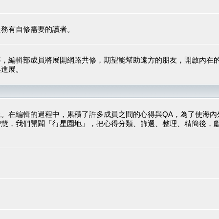
服務有自修需要的讀者。
導，編輯部成員將展開網路共修，期望能幫助遠方的朋友，開啟內在
與進展。
。在編輯的過程中，累積了許多成員之間的心得與QA，為了使海內
智慧，我們開闢「行星園地」，把心得分類、篩選、整理、精簡後，