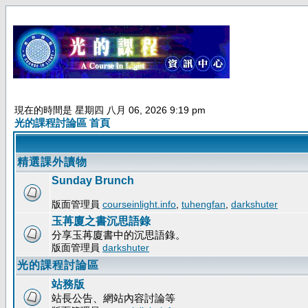
現在的時間是 星期四 八月 06, 2026 9:19 pm
光的課程討論區 首頁
精選課外讀物
Sunday Brunch
版面管理員
courseinlight.info
,
tuhengfan
,
darkshuter
玉苒廈之書沉思語錄
分享玉苒廈書中的沉思語錄。
版面管理員
darkshuter
光的課程討論區
站務版
站長公告、網站內容討論等