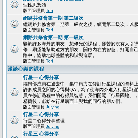
理性思想體
版面管理員
Tori
網路共修會第一期 第二級次
繼網路共修會第一期第一級次之後，續開第二級次，以
版面管理員
Tori
網路共修會第一期 第一級次
鑒於許多海外的朋友，想修光的課程，卻苦於沒有人引
修，期望能幫助遠方的朋友，開啟內在的智慧，打開自
路中，協助地球整體的和諧與進展。
版面管理員
Tori
漫談心識的課程
行星一 心得分享
編輯部成員在過去中，集中精力在修訂行星課程的資料
許多成員之間的心得與QA，為了使海內外進入行星課程
員在修訂過程中的心得與智慧，我們開闢「行星園地」
精簡後，獻給在行星層面上與我們同行的朋友們。
版面管理員
Juiying
行星二 心得分享
行星二心得分享整理
版面管理員
Juiying
行星三 心得分享