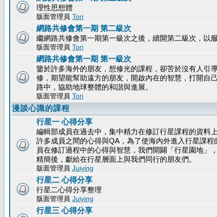
理性思想體
版面管理員
Tori
網路共修會第一期 第二級次
繼網路共修會第一期第一級次之後，續開第二級次，以
版面管理員
Tori
網路共修會第一期 第一級次
鑒於許多海外的朋友，想修光的課程，卻苦於沒有人引
修，期望能幫助遠方的朋友，開啟內在的智慧，打開自
路中，協助地球整體的和諧與進展。
版面管理員
Tori
漫談心識的課程
行星一 心得分享
編輯部成員在過去中，集中精力在修訂行星課程的資料
許多成員之間的心得與QA，為了使海內外進入行星課程
員在修訂過程中的心得與智慧，我們開闢「行星園地」
精簡後，獻給在行星層面上與我們同行的朋友們。
版面管理員
Juiying
行星二 心得分享
行星二心得分享整理
版面管理員
Juiying
行星三 心得分享