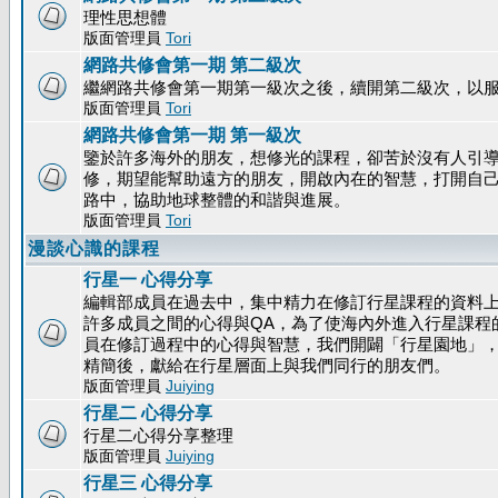
理性思想體
版面管理員
Tori
網路共修會第一期 第二級次
繼網路共修會第一期第一級次之後，續開第二級次，以
版面管理員
Tori
網路共修會第一期 第一級次
鑒於許多海外的朋友，想修光的課程，卻苦於沒有人引
修，期望能幫助遠方的朋友，開啟內在的智慧，打開自
路中，協助地球整體的和諧與進展。
版面管理員
Tori
漫談心識的課程
行星一 心得分享
編輯部成員在過去中，集中精力在修訂行星課程的資料
許多成員之間的心得與QA，為了使海內外進入行星課程
員在修訂過程中的心得與智慧，我們開闢「行星園地」
精簡後，獻給在行星層面上與我們同行的朋友們。
版面管理員
Juiying
行星二 心得分享
行星二心得分享整理
版面管理員
Juiying
行星三 心得分享