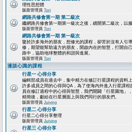
理性思想體
版面管理員
Tori
網路共修會第一期 第二級次
繼網路共修會第一期第一級次之後，續開第二級次，以
版面管理員
Tori
網路共修會第一期 第一級次
鑒於許多海外的朋友，想修光的課程，卻苦於沒有人引
修，期望能幫助遠方的朋友，開啟內在的智慧，打開自
路中，協助地球整體的和諧與進展。
版面管理員
Tori
漫談心識的課程
行星一 心得分享
編輯部成員在過去中，集中精力在修訂行星課程的資料
許多成員之間的心得與QA，為了使海內外進入行星課程
員在修訂過程中的心得與智慧，我們開闢「行星園地」
精簡後，獻給在行星層面上與我們同行的朋友們。
版面管理員
Juiying
行星二 心得分享
行星二心得分享整理
版面管理員
Juiying
行星三 心得分享