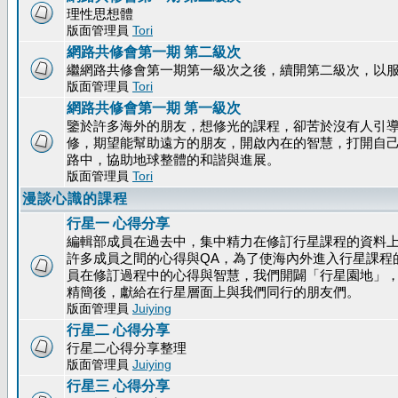
理性思想體
版面管理員
Tori
網路共修會第一期 第二級次
繼網路共修會第一期第一級次之後，續開第二級次，以
版面管理員
Tori
網路共修會第一期 第一級次
鑒於許多海外的朋友，想修光的課程，卻苦於沒有人引
修，期望能幫助遠方的朋友，開啟內在的智慧，打開自
路中，協助地球整體的和諧與進展。
版面管理員
Tori
漫談心識的課程
行星一 心得分享
編輯部成員在過去中，集中精力在修訂行星課程的資料
許多成員之間的心得與QA，為了使海內外進入行星課程
員在修訂過程中的心得與智慧，我們開闢「行星園地」
精簡後，獻給在行星層面上與我們同行的朋友們。
版面管理員
Juiying
行星二 心得分享
行星二心得分享整理
版面管理員
Juiying
行星三 心得分享