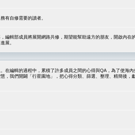
服務有自修需要的讀者。
導，編輯部成員將展開網路共修，期望能幫助遠方的朋友，開啟內在
與進展。
。在編輯的過程中，累積了許多成員之間的心得與QA，為了使海內
智慧，我們開闢「行星園地」，把心得分類、篩選、整理、精簡後，