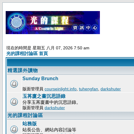
現在的時間是 星期五 八月 07, 2026 7:50 am
光的課程討論區 首頁
精選課外讀物
Sunday Brunch
版面管理員
courseinlight.info
,
tuhengfan
,
darkshuter
玉苒廈之書沉思語錄
分享玉苒廈書中的沉思語錄。
版面管理員
darkshuter
光的課程討論區
站務版
站長公告、網站內容討論等