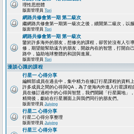
理性思想體
版面管理員
Tori
網路共修會第一期 第二級次
繼網路共修會第一期第一級次之後，續開第二級次，以
版面管理員
Tori
網路共修會第一期 第一級次
鑒於許多海外的朋友，想修光的課程，卻苦於沒有人引
修，期望能幫助遠方的朋友，開啟內在的智慧，打開自
路中，協助地球整體的和諧與進展。
版面管理員
Tori
漫談心識的課程
行星一 心得分享
編輯部成員在過去中，集中精力在修訂行星課程的資料
許多成員之間的心得與QA，為了使海內外進入行星課程
員在修訂過程中的心得與智慧，我們開闢「行星園地」
精簡後，獻給在行星層面上與我們同行的朋友們。
版面管理員
Juiying
行星二 心得分享
行星二心得分享整理
版面管理員
Juiying
行星三 心得分享