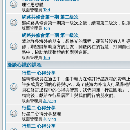
理性思想體
版面管理員
Tori
網路共修會第一期 第二級次
繼網路共修會第一期第一級次之後，續開第二級次，以
版面管理員
Tori
網路共修會第一期 第一級次
鑒於許多海外的朋友，想修光的課程，卻苦於沒有人引
修，期望能幫助遠方的朋友，開啟內在的智慧，打開自
路中，協助地球整體的和諧與進展。
版面管理員
Tori
漫談心識的課程
行星一 心得分享
編輯部成員在過去中，集中精力在修訂行星課程的資料
許多成員之間的心得與QA，為了使海內外進入行星課程
員在修訂過程中的心得與智慧，我們開闢「行星園地」
精簡後，獻給在行星層面上與我們同行的朋友們。
版面管理員
Juiying
行星二 心得分享
行星二心得分享整理
版面管理員
Juiying
行星三 心得分享