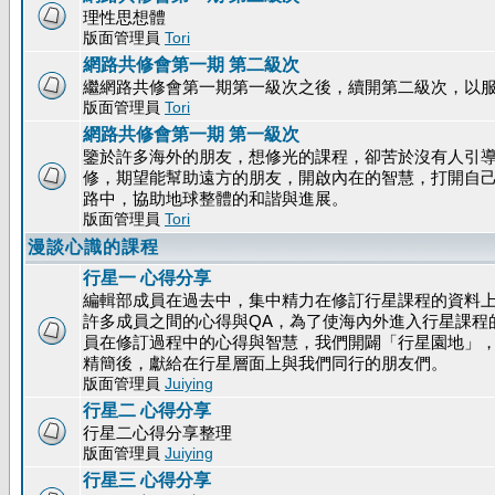
理性思想體
版面管理員
Tori
網路共修會第一期 第二級次
繼網路共修會第一期第一級次之後，續開第二級次，以
版面管理員
Tori
網路共修會第一期 第一級次
鑒於許多海外的朋友，想修光的課程，卻苦於沒有人引
修，期望能幫助遠方的朋友，開啟內在的智慧，打開自
路中，協助地球整體的和諧與進展。
版面管理員
Tori
漫談心識的課程
行星一 心得分享
編輯部成員在過去中，集中精力在修訂行星課程的資料
許多成員之間的心得與QA，為了使海內外進入行星課程
員在修訂過程中的心得與智慧，我們開闢「行星園地」
精簡後，獻給在行星層面上與我們同行的朋友們。
版面管理員
Juiying
行星二 心得分享
行星二心得分享整理
版面管理員
Juiying
行星三 心得分享