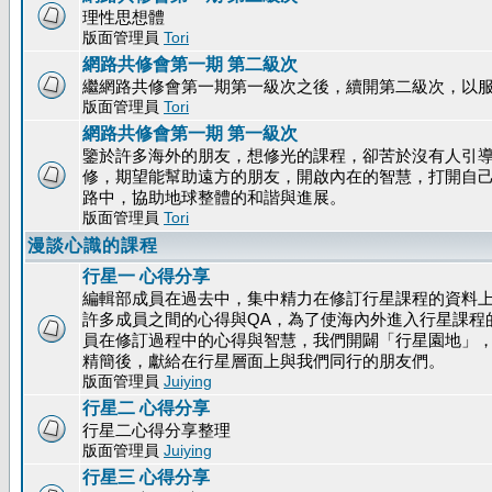
理性思想體
版面管理員
Tori
網路共修會第一期 第二級次
繼網路共修會第一期第一級次之後，續開第二級次，以
版面管理員
Tori
網路共修會第一期 第一級次
鑒於許多海外的朋友，想修光的課程，卻苦於沒有人引
修，期望能幫助遠方的朋友，開啟內在的智慧，打開自
路中，協助地球整體的和諧與進展。
版面管理員
Tori
漫談心識的課程
行星一 心得分享
編輯部成員在過去中，集中精力在修訂行星課程的資料
許多成員之間的心得與QA，為了使海內外進入行星課程
員在修訂過程中的心得與智慧，我們開闢「行星園地」
精簡後，獻給在行星層面上與我們同行的朋友們。
版面管理員
Juiying
行星二 心得分享
行星二心得分享整理
版面管理員
Juiying
行星三 心得分享