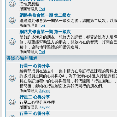
理性思想體
版面管理員
Tori
網路共修會第一期 第二級次
繼網路共修會第一期第一級次之後，續開第二級次，以
版面管理員
Tori
網路共修會第一期 第一級次
鑒於許多海外的朋友，想修光的課程，卻苦於沒有人引
修，期望能幫助遠方的朋友，開啟內在的智慧，打開自
路中，協助地球整體的和諧與進展。
版面管理員
Tori
漫談心識的課程
行星一 心得分享
編輯部成員在過去中，集中精力在修訂行星課程的資料
許多成員之間的心得與QA，為了使海內外進入行星課程
員在修訂過程中的心得與智慧，我們開闢「行星園地」
精簡後，獻給在行星層面上與我們同行的朋友們。
版面管理員
Juiying
行星二 心得分享
行星二心得分享整理
版面管理員
Juiying
行星三 心得分享