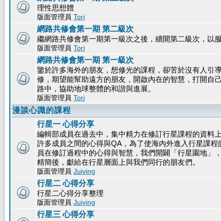
理性思想體
版面管理員
Tori
網路共修會第一期 第二級次
繼網路共修會第一期第一級次之後，續開第二級次，以
版面管理員
Tori
網路共修會第一期 第一級次
鑒於許多海外的朋友，想修光的課程，卻苦於沒有人引
修，期望能幫助遠方的朋友，開啟內在的智慧，打開自
路中，協助地球整體的和諧與進展。
版面管理員
Tori
漫談心識的課程
行星一 心得分享
編輯部成員在過去中，集中精力在修訂行星課程的資料
許多成員之間的心得與QA，為了使海內外進入行星課程
員在修訂過程中的心得與智慧，我們開闢「行星園地」
精簡後，獻給在行星層面上與我們同行的朋友們。
版面管理員
Juiying
行星二 心得分享
行星二心得分享整理
版面管理員
Juiying
行星三 心得分享