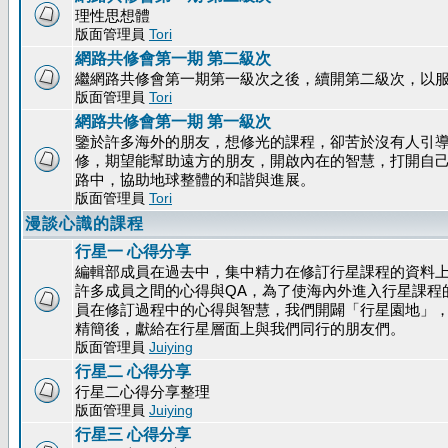
理性思想體
版面管理員
Tori
網路共修會第一期 第二級次
繼網路共修會第一期第一級次之後，續開第二級次，以
版面管理員
Tori
網路共修會第一期 第一級次
鑒於許多海外的朋友，想修光的課程，卻苦於沒有人引
修，期望能幫助遠方的朋友，開啟內在的智慧，打開自
路中，協助地球整體的和諧與進展。
版面管理員
Tori
漫談心識的課程
行星一 心得分享
編輯部成員在過去中，集中精力在修訂行星課程的資料
許多成員之間的心得與QA，為了使海內外進入行星課程
員在修訂過程中的心得與智慧，我們開闢「行星園地」
精簡後，獻給在行星層面上與我們同行的朋友們。
版面管理員
Juiying
行星二 心得分享
行星二心得分享整理
版面管理員
Juiying
行星三 心得分享