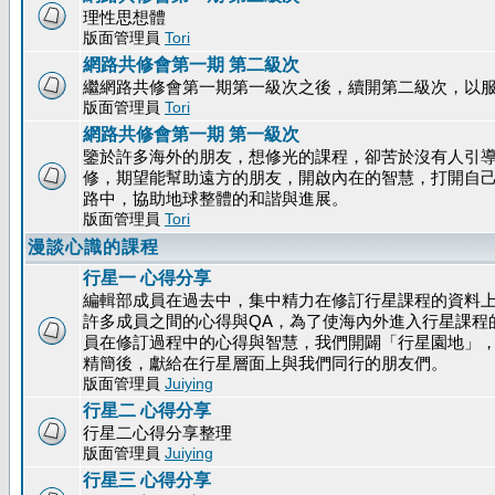
理性思想體
版面管理員
Tori
網路共修會第一期 第二級次
繼網路共修會第一期第一級次之後，續開第二級次，以
版面管理員
Tori
網路共修會第一期 第一級次
鑒於許多海外的朋友，想修光的課程，卻苦於沒有人引
修，期望能幫助遠方的朋友，開啟內在的智慧，打開自
路中，協助地球整體的和諧與進展。
版面管理員
Tori
漫談心識的課程
行星一 心得分享
編輯部成員在過去中，集中精力在修訂行星課程的資料
許多成員之間的心得與QA，為了使海內外進入行星課程
員在修訂過程中的心得與智慧，我們開闢「行星園地」
精簡後，獻給在行星層面上與我們同行的朋友們。
版面管理員
Juiying
行星二 心得分享
行星二心得分享整理
版面管理員
Juiying
行星三 心得分享