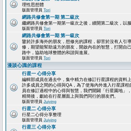
理性思想體
版面管理員
Tori
網路共修會第一期 第二級次
繼網路共修會第一期第一級次之後，續開第二級次，以
版面管理員
Tori
網路共修會第一期 第一級次
鑒於許多海外的朋友，想修光的課程，卻苦於沒有人引
修，期望能幫助遠方的朋友，開啟內在的智慧，打開自
路中，協助地球整體的和諧與進展。
版面管理員
Tori
漫談心識的課程
行星一 心得分享
編輯部成員在過去中，集中精力在修訂行星課程的資料
許多成員之間的心得與QA，為了使海內外進入行星課程
員在修訂過程中的心得與智慧，我們開闢「行星園地」
精簡後，獻給在行星層面上與我們同行的朋友們。
版面管理員
Juiying
行星二 心得分享
行星二心得分享整理
版面管理員
Juiying
行星三 心得分享