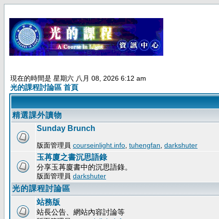
現在的時間是 星期六 八月 08, 2026 6:12 am
光的課程討論區 首頁
精選課外讀物
Sunday Brunch
版面管理員
courseinlight.info
,
tuhengfan
,
darkshuter
玉苒廈之書沉思語錄
分享玉苒廈書中的沉思語錄。
版面管理員
darkshuter
光的課程討論區
站務版
站長公告、網站內容討論等