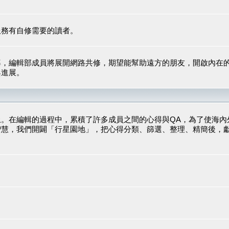
服務有自修需要的讀者。
導，編輯部成員將展開網路共修，期望能幫助遠方的朋友，開啟內在
與進展。
。在編輯的過程中，累積了許多成員之間的心得與QA，為了使海內
智慧，我們開闢「行星園地」，把心得分類、篩選、整理、精簡後，