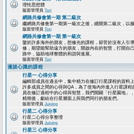
理性思想體
版面管理員
Tori
網路共修會第一期 第二級次
繼網路共修會第一期第一級次之後，續開第二級次，以
版面管理員
Tori
網路共修會第一期 第一級次
鑒於許多海外的朋友，想修光的課程，卻苦於沒有人引
修，期望能幫助遠方的朋友，開啟內在的智慧，打開自
路中，協助地球整體的和諧與進展。
版面管理員
Tori
漫談心識的課程
行星一 心得分享
編輯部成員在過去中，集中精力在修訂行星課程的資料
許多成員之間的心得與QA，為了使海內外進入行星課程
員在修訂過程中的心得與智慧，我們開闢「行星園地」
精簡後，獻給在行星層面上與我們同行的朋友們。
版面管理員
Juiying
行星二 心得分享
行星二心得分享整理
版面管理員
Juiying
行星三 心得分享