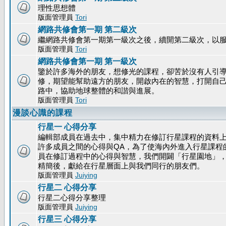
理性思想體
版面管理員
Tori
網路共修會第一期 第二級次
繼網路共修會第一期第一級次之後，續開第二級次，以
版面管理員
Tori
網路共修會第一期 第一級次
鑒於許多海外的朋友，想修光的課程，卻苦於沒有人引
修，期望能幫助遠方的朋友，開啟內在的智慧，打開自
路中，協助地球整體的和諧與進展。
版面管理員
Tori
漫談心識的課程
行星一 心得分享
編輯部成員在過去中，集中精力在修訂行星課程的資料
許多成員之間的心得與QA，為了使海內外進入行星課程
員在修訂過程中的心得與智慧，我們開闢「行星園地」
精簡後，獻給在行星層面上與我們同行的朋友們。
版面管理員
Juiying
行星二 心得分享
行星二心得分享整理
版面管理員
Juiying
行星三 心得分享