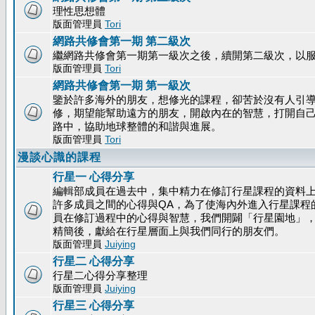
理性思想體
版面管理員
Tori
網路共修會第一期 第二級次
繼網路共修會第一期第一級次之後，續開第二級次，以
版面管理員
Tori
網路共修會第一期 第一級次
鑒於許多海外的朋友，想修光的課程，卻苦於沒有人引
修，期望能幫助遠方的朋友，開啟內在的智慧，打開自
路中，協助地球整體的和諧與進展。
版面管理員
Tori
漫談心識的課程
行星一 心得分享
編輯部成員在過去中，集中精力在修訂行星課程的資料
許多成員之間的心得與QA，為了使海內外進入行星課程
員在修訂過程中的心得與智慧，我們開闢「行星園地」
精簡後，獻給在行星層面上與我們同行的朋友們。
版面管理員
Juiying
行星二 心得分享
行星二心得分享整理
版面管理員
Juiying
行星三 心得分享