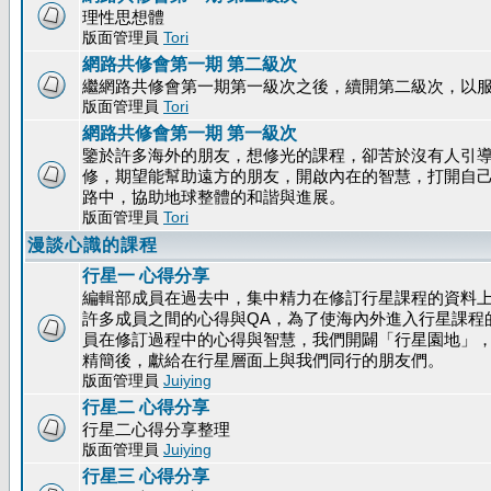
理性思想體
版面管理員
Tori
網路共修會第一期 第二級次
繼網路共修會第一期第一級次之後，續開第二級次，以
版面管理員
Tori
網路共修會第一期 第一級次
鑒於許多海外的朋友，想修光的課程，卻苦於沒有人引
修，期望能幫助遠方的朋友，開啟內在的智慧，打開自
路中，協助地球整體的和諧與進展。
版面管理員
Tori
漫談心識的課程
行星一 心得分享
編輯部成員在過去中，集中精力在修訂行星課程的資料
許多成員之間的心得與QA，為了使海內外進入行星課程
員在修訂過程中的心得與智慧，我們開闢「行星園地」
精簡後，獻給在行星層面上與我們同行的朋友們。
版面管理員
Juiying
行星二 心得分享
行星二心得分享整理
版面管理員
Juiying
行星三 心得分享