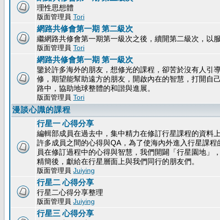
理性思想體
版面管理員
Tori
網路共修會第一期 第二級次
繼網路共修會第一期第一級次之後，續開第二級次，以
版面管理員
Tori
網路共修會第一期 第一級次
鑒於許多海外的朋友，想修光的課程，卻苦於沒有人引
修，期望能幫助遠方的朋友，開啟內在的智慧，打開自
路中，協助地球整體的和諧與進展。
版面管理員
Tori
漫談心識的課程
行星一 心得分享
編輯部成員在過去中，集中精力在修訂行星課程的資料
許多成員之間的心得與QA，為了使海內外進入行星課程
員在修訂過程中的心得與智慧，我們開闢「行星園地」
精簡後，獻給在行星層面上與我們同行的朋友們。
版面管理員
Juiying
行星二 心得分享
行星二心得分享整理
版面管理員
Juiying
行星三 心得分享