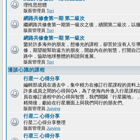
理性思想體
版面管理員
Tori
網路共修會第一期 第二級次
繼網路共修會第一期第一級次之後，續開第二級次，以
版面管理員
Tori
網路共修會第一期 第一級次
鑒於許多海外的朋友，想修光的課程，卻苦於沒有人引
修，期望能幫助遠方的朋友，開啟內在的智慧，打開自
路中，協助地球整體的和諧與進展。
版面管理員
Tori
漫談心識的課程
行星一 心得分享
編輯部成員在過去中，集中精力在修訂行星課程的資料
許多成員之間的心得與QA，為了使海內外進入行星課程
員在修訂過程中的心得與智慧，我們開闢「行星園地」
精簡後，獻給在行星層面上與我們同行的朋友們。
版面管理員
Juiying
行星二 心得分享
行星二心得分享整理
版面管理員
Juiying
行星三 心得分享