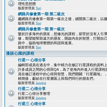
理性思想體
版面管理員
Tori
網路共修會第一期 第二級次
繼網路共修會第一期第一級次之後，續開第二級次，以
版面管理員
Tori
網路共修會第一期 第一級次
鑒於許多海外的朋友，想修光的課程，卻苦於沒有人引
修，期望能幫助遠方的朋友，開啟內在的智慧，打開自
路中，協助地球整體的和諧與進展。
版面管理員
Tori
漫談心識的課程
行星一 心得分享
編輯部成員在過去中，集中精力在修訂行星課程的資料
許多成員之間的心得與QA，為了使海內外進入行星課程
員在修訂過程中的心得與智慧，我們開闢「行星園地」
精簡後，獻給在行星層面上與我們同行的朋友們。
版面管理員
Juiying
行星二 心得分享
行星二心得分享整理
版面管理員
Juiying
行星三 心得分享