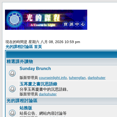
現在的時間是 星期六 八月 08, 2026 10:59 pm
光的課程討論區 首頁
精選課外讀物
Sunday Brunch
版面管理員
courseinlight.info
,
tuhengfan
,
darkshuter
玉苒廈之書沉思語錄
分享玉苒廈書中的沉思語錄。
版面管理員
darkshuter
光的課程討論區
站務版
站長公告、網站內容討論等