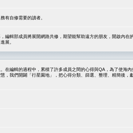
服務有自修需要的讀者。
導，編輯部成員將展開網路共修，期望能幫助遠方的朋友，開啟內在
與進展。
。在編輯的過程中，累積了許多成員之間的心得與QA，為了使海內
智慧，我們開闢「行星園地」，把心得分類、篩選、整理、精簡後，