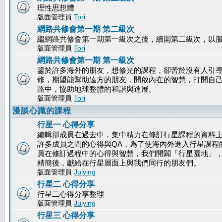
理性思想體
版面管理員
Tori
網路共修會第一期 第二級次
繼網路共修會第一期第一級次之後，續開第二級次，以
版面管理員
Tori
網路共修會第一期 第一級次
鑒於許多海外的朋友，想修光的課程，卻苦於沒有人引
修，期望能幫助遠方的朋友，開啟內在的智慧，打開自
路中，協助地球整體的和諧與進展。
版面管理員
Tori
漫談心識的課程
行星一 心得分享
編輯部成員在過去中，集中精力在修訂行星課程的資料
許多成員之間的心得與QA，為了使海內外進入行星課程
員在修訂過程中的心得與智慧，我們開闢「行星園地」
精簡後，獻給在行星層面上與我們同行的朋友們。
版面管理員
Juiying
行星二 心得分享
行星二心得分享整理
版面管理員
Juiying
行星三 心得分享