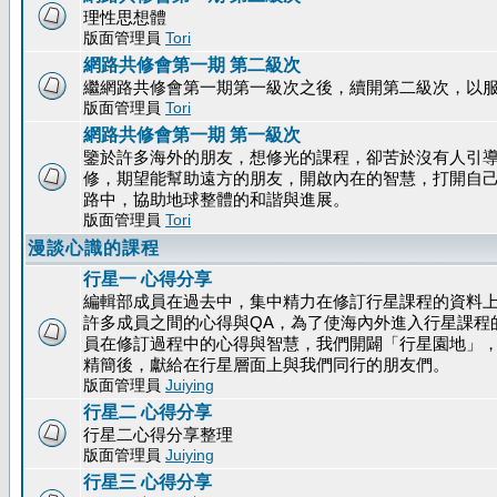
理性思想體
版面管理員
Tori
網路共修會第一期 第二級次
繼網路共修會第一期第一級次之後，續開第二級次，以
版面管理員
Tori
網路共修會第一期 第一級次
鑒於許多海外的朋友，想修光的課程，卻苦於沒有人引
修，期望能幫助遠方的朋友，開啟內在的智慧，打開自
路中，協助地球整體的和諧與進展。
版面管理員
Tori
漫談心識的課程
行星一 心得分享
編輯部成員在過去中，集中精力在修訂行星課程的資料
許多成員之間的心得與QA，為了使海內外進入行星課程
員在修訂過程中的心得與智慧，我們開闢「行星園地」
精簡後，獻給在行星層面上與我們同行的朋友們。
版面管理員
Juiying
行星二 心得分享
行星二心得分享整理
版面管理員
Juiying
行星三 心得分享