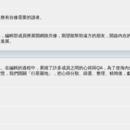
服務有自修需要的讀者。
導，編輯部成員將展開網路共修，期望能幫助遠方的朋友，開啟內在
與進展。
。在編輯的過程中，累積了許多成員之間的心得與QA，為了使海內
智慧，我們開闢「行星園地」，把心得分類、篩選、整理、精簡後，