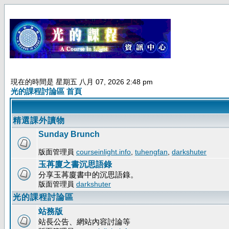
現在的時間是 星期五 八月 07, 2026 2:48 pm
光的課程討論區 首頁
精選課外讀物
Sunday Brunch
版面管理員
courseinlight.info
,
tuhengfan
,
darkshuter
玉苒廈之書沉思語錄
分享玉苒廈書中的沉思語錄。
版面管理員
darkshuter
光的課程討論區
站務版
站長公告、網站內容討論等