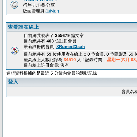
行星九心得分享
版面管理員
Juiying
查看誰在線上
目前總共發表了
355679
篇文章
目前總共有
403
位註冊會員
最新註冊的會員:
XRumer23sah
目前總共有
59
位使用者在線上 :: 0 位會員, 0 位隱形及 59
最高線上人數記錄為
34510
人 [ 記錄時間 ::
星期一 六月 08, 
目前線上註冊會員: 沒有
這些資料根據的是最近 5 分鐘內會員的活動記錄
登入
會員名