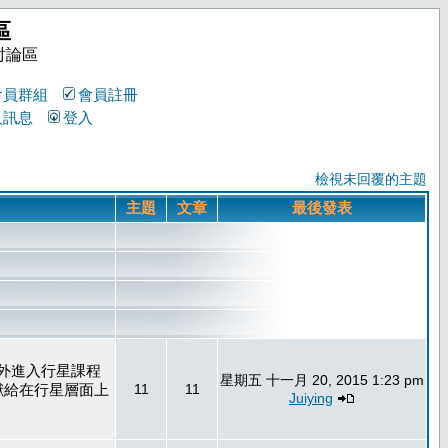
區
討論區
會員群組
會員註冊
人訊息
登入
檢視未回覆的主題
主題
文章
最後發表
外進入行星課程
星期五 十一月 20, 2015 1:23 pm
獻給在行星層面上
11
11
Juiying