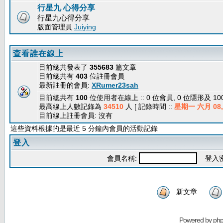
行星九 心得分享
行星九心得分享
版面管理員
Juiying
查看誰在線上
目前總共發表了
355683
篇文章
目前總共有
403
位註冊會員
最新註冊的會員:
XRumer23sah
目前總共有
100
位使用者在線上 :: 0 位會員, 0 位隱形及 1
最高線上人數記錄為
34510
人 [ 記錄時間 ::
星期一 六月 08, 
目前線上註冊會員: 沒有
這些資料根據的是最近 5 分鐘內會員的活動記錄
登入
會員名稱:
登入密
新文章
Powered by
ph