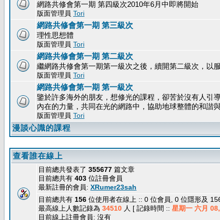
網路共修會第一期 第四級次2010年6月中即將開始
版面管理員
Tori
網路共修會第一期 第三級次
理性思想體
版面管理員
Tori
網路共修會第一期 第二級次
繼網路共修會第一期第一級次之後，續開第二級次，以
版面管理員
Tori
網路共修會第一期 第一級次
鑒於許多海外的朋友，想修光的課程，卻苦於沒有人引
內在的力量，共同在光的網路中，協助地球整體的和諧
版面管理員
Tori
漫談心識的課程
查看誰在線上
目前總共發表了
355677
篇文章
目前總共有
403
位註冊會員
最新註冊的會員:
XRumer23sah
目前總共有
156
位使用者在線上 :: 0 位會員, 0 位隱形及 1
最高線上人數記錄為
34510
人 [ 記錄時間 ::
星期一 六月 08, 
目前線上註冊會員: 沒有