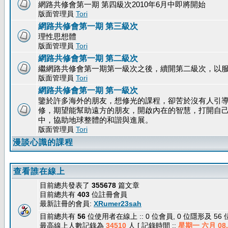
網路共修會第一期 第四級次2010年6月中即將開始
版面管理員
Tori
網路共修會第一期 第三級次
理性思想體
版面管理員
Tori
網路共修會第一期 第二級次
繼網路共修會第一期第一級次之後，續開第二級次，以
版面管理員
Tori
網路共修會第一期 第一級次
鑒於許多海外的朋友，想修光的課程，卻苦於沒有人引
修，期望能幫助遠方的朋友，開啟內在的智慧，打開自
中，協助地球整體的和諧與進展。
版面管理員
Tori
漫談心識的課程
查看誰在線上
目前總共發表了
355678
篇文章
目前總共有
403
位註冊會員
最新註冊的會員:
XRumer23sah
目前總共有
56
位使用者在線上 :: 0 位會員, 0 位隱形及 56
最高線上人數記錄為
34510
人 [ 記錄時間 ::
星期一 六月 08, 