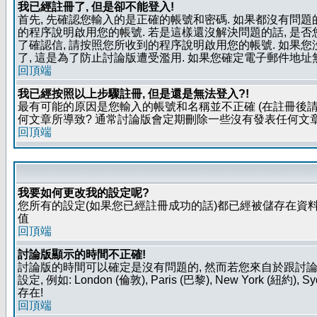
我已經註冊了, 但是卻不能登入!
首先, 先確認您輸入的是正確的帳號和密碼. 如果都沒有問題的
的程序說明啟用您的帳號. 若是這樣還沒解決問題的話, 是
了確認信, 請按照您所收到的程序說明啟用您的帳號. 如果
了, 這是為了防止討論版遭受濫用. 如果您確定電子郵件地址
回頂端
我已經按照以上步驟註冊, 但是還是無法登入?!
最有可能的原因是您輸入的帳號和名稱並不正確 (在註冊後請
何文章所導致? 通常討論版會定期刪除一些沒有發表任何文章的
回頂端
我要如何更改我的設定呢?
您所有的設定(如果您已經註冊成功的話)都已經被儲存在資料
值
回頂端
討論版顯示的時間不正確!
討論版的時間可以確定是沒有問題的, 然而若您來自於跟討
設定, 例如: London (倫敦), Paris (巴黎), New Y
存在!
回頂端