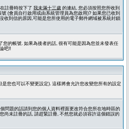
且您在註冊時按下了
我未滿十三歲
的連結, 您必須按照您所收到
號 (會員自行啟用或由系統管理員為您啟用)? 如果您已收到
一個沒收到信的原因,可能是您所使用的電子郵件網域被系統封鎖
您的帳號. 如果為後者的話, 很有可能是因為您並未發表任
吧!!
但是您也可以不變更設定). 這樣將會允許您改變您所有的設定
到這個問題的話請到您的個人資料裡面更改符合您所在地時區的
更時區設定, 假如您尚未註冊的話, 請趕緊註冊, 不然您就必須容許這個錯誤的