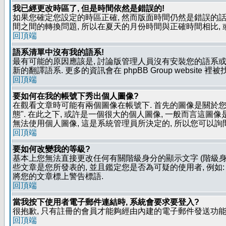
我已經更改時區了, 但是時間依然是錯誤的!
如果您確定您設定的時區正確, 然而版面時間仍然是錯誤的話, 
間之間的轉換問題, 所以在夏天的月份時間與正確時間相比,
回頂端
語系清單中沒有我的語系!
最有可能的原因應該是, 討論版管理人員沒有安裝您的語系或
新的翻譯語系. 更多的資訊會在 phpBB Group website 
回頂端
要如何在我的帳號下秀出個人圖像?
在觀看文章時可能有兩個圖像在帳號下. 首先的圖像是關於您的
態". 在此之下, 或許是一個很大的個人圖像, 一般而言這圖
無法使用個人圖像, 這是系統管理員所決定的, 所以您可以詢間
回頂端
要如何改變我的等級?
基本上您無法直接更改任何有關階級身分的顯示文字 (階級身
些文章是您所發表的, 並且鑑定您是否為可疑的使用者, 例
將您的文章標上警告標語.
回頂端
當我按下使用者電子郵件連結時, 系統會要求要登入?
很抱歉, 只有註冊的會員才能夠經由內建的電子郵件發送功能,
回頂端