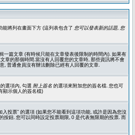
功能將列在畫面下方 (這列表包含了
您可以發表新的話題, 您
輯一篇文章 (有時候只能在文章發表後限制的時間內). 如果有
文章的那個時間.當沒有人回覆您的文章時, 那些資訊將不會
注意, 普通會員沒有辦法刪除已經有人回覆的文章.
的選項內, 勾選
附上簽名
的選項來附加您的簽名檔. 您也可
沒有顯示個人的簽名檔)
加入投票" 的選項 (如果您不能看到這項功能, 或許是因為您沒
按鈕. 您可以同時設定投票期限, 0 是代表無限期的投票. 而