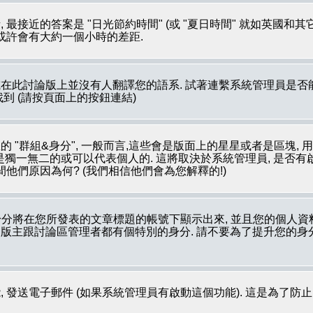
最接近的答案是 "日光節約時間" (或 "夏日時間" 就如英國和
 或許會有大約一個小時的差距.
在此討論版上並沒有人翻譯您的語系. 試著連繫系統管理員是否能
裡被找到 (請按頁面上的按鈕連結)
 "群組&身分", 一般而言,這些會是版面上的星星或者是區塊, 
像是獨一無二的或可以代表個人的. 這將取決於系統管理員, 是否
他們原因為何? (我們相信他們會為您解釋的!)
分將在您所發表的文章標題的帳號下顯示出來, 並且您的個人資
如: 版主跟討論區管理者都有個特別的身分. 請不要為了提升您的
 發送電子郵件 (如果系統管理員有啟動這個功能). 這是為了防