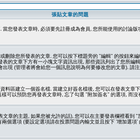
張貼文章的問題
 當您發表文章時, 必須要先註冊成為會員, 您所能使用的討論版
刪除您所發表的文章. 您可以按下標題旁的 "編輯" 的按鈕來編
所發表的文章下方有一小塊文字資訊出現, 那些資訊列出了您所編輯
會出現 (管理者將會給您一個訊息說明為何要修改您的文章). 請
資料區建立一個簽名檔. 當建立好簽名檔後, 您可以在發表文章下
這樣可以預防您再發表文章時, 忘了勾選 "附加簽名" 的選項, 而
文章的主題, 如果您被允許的話), 您可以在主要發表欄裡看到 "
個選項 (要設定選項請在投票問題內輸文並且按下 '增加選項' 的