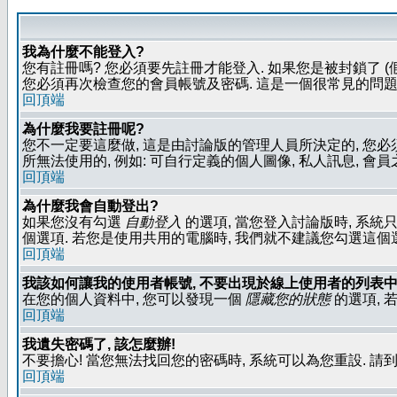
我為什麼不能登入?
您有註冊嗎? 您必須要先註冊才能登入. 如果您是被封鎖了 (
您必須再次檢查您的會員帳號及密碼. 這是一個很常見的問題,
回頂端
為什麼我要註冊呢?
您不一定要這麼做, 這是由討論版的管理人員所決定的, 您
所無法使用的, 例如: 可自行定義的個人圖像, 私人訊息, 會
回頂端
為什麼我會自動登出?
如果您沒有勾選
自動登入
的選項, 當您登入討論版時, 系統
個選項. 若您是使用共用的電腦時, 我們就不建議您勾選這個選項了
回頂端
我該如何讓我的使用者帳號, 不要出現於線上使用者的列表中
在您的個人資料中, 您可以發現一個
隱藏您的狀態
的選項, 
回頂端
我遺失密碼了, 該怎麼辦!
不要擔心! 當您無法找回您的密碼時, 系統可以為您重設. 請
回頂端