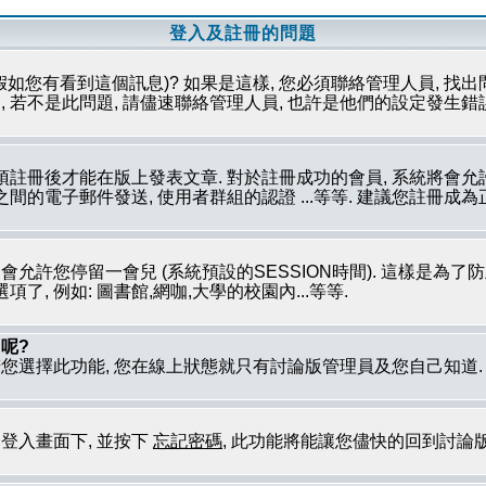
登入及註冊的問題
假如您有看到這個訊息)? 如果是這樣, 您必須聯絡管理人員, 找出
 若不是此問題, 請儘速聯絡管理人員, 也許是他們的設定發生錯
必須註冊後才能在版上發表文章. 對於註冊成功的會員, 系統將會
員之間的電子郵件發送, 使用者群組的認證 ...等等. 建議您註冊
只會允許您停留一會兒 (系統預設的SESSION時間). 這樣是為
, 例如: 圖書館,網咖,大學的校園內...等等.
呢?
若您選擇此功能, 您在線上狀態就只有討論版管理員及您自己知道
到登入畫面下, 並按下
忘記密碼
, 此功能將能讓您儘快的回到討論