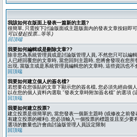
我該如何在版面上發表一篇新的主題?
很簡單, 只需按下討論版面或主題版面內的發表文章按鈕即可.
可以發起投票...等等
.)
回頂端
我要如何編輯或是刪除文章??
除非您為系統管理員或是討論版管理人員, 不然您只可以編輯或
人已經回覆您的文章時, 當您回到主題時, 您將會發現在您
出現, 當版主或是系統管理員編輯您的文章時, 這些資訊也不
回頂端
我要如何建立個人的簽名檔?
若想要在您張貼的文章下顯示您的簽名檔, 您必須先經由個人
以在您的個人資料內選取 "發表文章時附加簽名檔" 的選項 (
回頂端
我要如何建立投票?
建立投票是很簡單的, 當您發表一個新主題時 (或修改之前發表
有建立投票的權利). 您必須輸入一個投票的標題並且至少要有兩
選項的數量也許會由討論版管理人員設定限制
回頂端