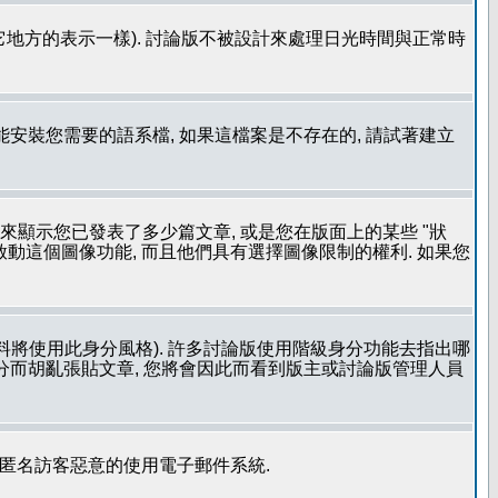
其它地方的表示一樣). 討論版不被設計來處理日光時間與正常時
安裝您需要的語系檔, 如果這檔案是不存在的, 請試著建立
用來顯示您已發表了多少篇文章, 或是您在版面上的某些 "狀
有啟動這個圖像功能, 而且他們具有選擇圖像限制的權利. 如果您
料將使用此身分風格). 許多討論版使用階級身分功能去指出哪
身分而胡亂張貼文章, 您將會因此而看到版主或討論版管理人員
止匿名訪客惡意的使用電子郵件系統.