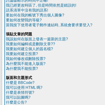
討論版顯示的時間不正確!
我已經更改時區了, 但是時間依然是錯誤的!
語系清單中沒有我的語系!
要如何在我的帳號下秀出個人圖像?
要如何改變我的等級?
當我按下使用者電子郵件連結時, 系統會要求要登入?
張貼文章的問題
我該如何在版面上發表一篇新的主題?
我要如何編輯或是刪除文章??
我要如何建立個人的簽名檔?
我要如何建立投票?
我如何修改或刪除投票?
為什麼我不能進入版面?
為什麼我不能投票?
版面和主題形式
什麼是 BBCode?
我可以使用 HTML 嗎?
什麼是表情符號?
我可以貼圖嗎?
什麼是公告?