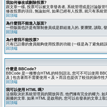
我如何修改或刪除投票?
跟文章一樣, 投票可以被文章發表者, 系統管理或是討論版管
修改投票的項目, 無論如何, 如果已經有人投票, 就只有
回頂端
為什麼我不能進入版面?
一些版面也許是有限制會員或是群組進入的. 要瀏覽, 讀取, 
回頂端
為什麼我不能投票?
只有已註冊的會員能夠使用投票的功能 (一樣是為了避免錯誤
回頂端
什麼是 BBCode?
BBCode 是一種整合HTML的特別語法, 您可不可以使用 BB
及 ] 包含著而不需要使用 < 及 > 而且也提供了較佳的操作
回頂端
我可以使用 HTML 嗎?
這個取決於系統管理員的開放與否, 他們擁有完全的權力. 如
困擾的文章. 如果 HTML 是啟用的, 您可以在發表的文章上
回頂端