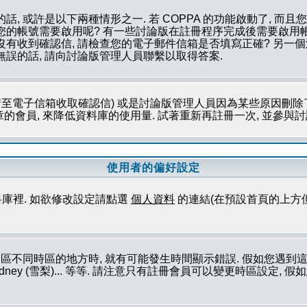
話, 或許是以下兩種情形之一. 若 COPPA 的功能啟動了, 而
否您的帳號需要啟用呢? 有一些討論版在註冊程序完成後需要啟用帳
您沒有收到確認信, 請檢查您的電子郵件信箱是否填寫正確? 另
無誤的話, 請向討論版管理人員聯繫以取得答案.
至電子信箱收取確認信) 或是討論版管理人員因為某些原因刪除了
會員, 來降低資料庫的使用量. 試著重新再註冊一次, 並參與討論
使用者的偏好設定
庫裡. 如欲修改設定請點選
個人資料
的連結(在預設首頁的上方
論區不同時區的地方時, 就有可能發生時間顯示錯誤. 假如您遇
ork (紐約), Sydney (雪梨)... 等等. 請注意只有註冊會員可以變