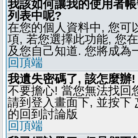
我該如何讓我的使用者帳
列表中呢?
在您的個人資料中, 您
項, 若您選擇此功能, 
及您自己知道. 您將成為
回頂端
我遺失密碼了, 該怎麼辦!
不要擔心! 當您無法找回
請到登入畫面下, 並按下
的回到討論版
回頂端