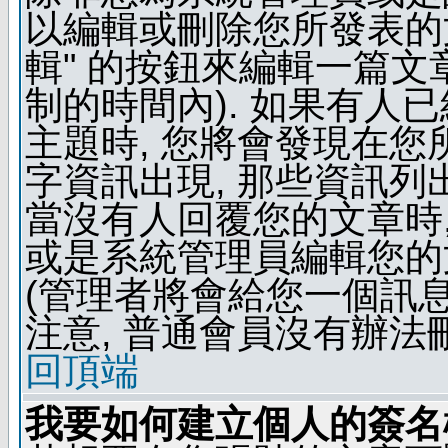
以編輯或刪除您所發表的文
輯" 的按鈕來編輯一篇文
制的時間內). 如果有人
主題時, 您將會發現在
字資訊出現, 那些資訊列
當沒有人回覆您的文章時,
或是系統管理員編輯您的
(管理者將會給您一個訊息
注意, 普通會員沒有辦法
回頂端
我要如何建立個人的簽名