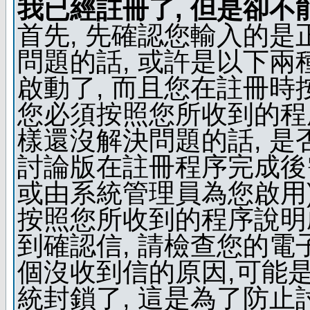
我已經註冊了, 但是卻不
首先, 先確認您輸入的是
問題的話, 或許是以下兩種
啟動了, 而且您在註冊時
您必須按照您所收到的程
樣還沒解決問題的話, 是
討論版在註冊程序完成後
或由系統管理員為您啟用)
按照您所收到的程序說明
到確認信, 請檢查您的電
個沒收到信的原因,可能
統封鎖了, 這是為了防止