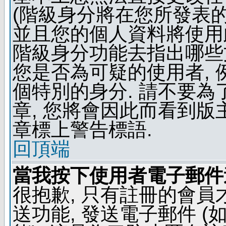
(階級身分將在您所發表
並且您的個人資料將使用此
階級身分功能去指出哪些
您是否為可疑的使用者, 
個特別的身分. 請不要
章, 您將會因此而看到
章標上警告標語.
回頂端
當我按下使用者電子郵件連
很抱歉, 只有註冊的會
送功能, 發送電子郵件 