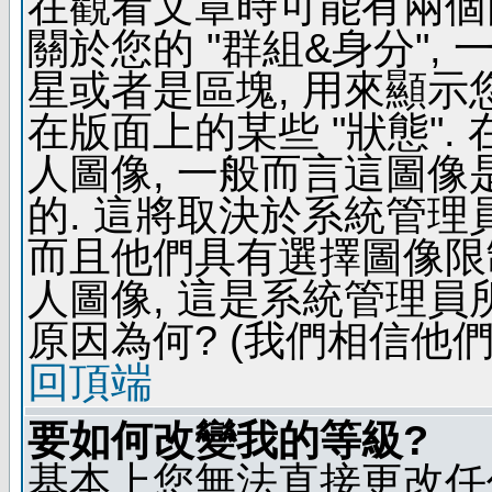
在觀看文章時可能有兩個
關於您的 "群組&身分",
星或者是區塊, 用來顯示
在版面上的某些 "狀態".
人圖像, 一般而言這圖
的. 這將取決於系統管理
而且他們具有選擇圖像限
人圖像, 這是系統管理員
原因為何? (我們相信他們
回頂端
要如何改變我的等級?
基本上您無法直接更改任