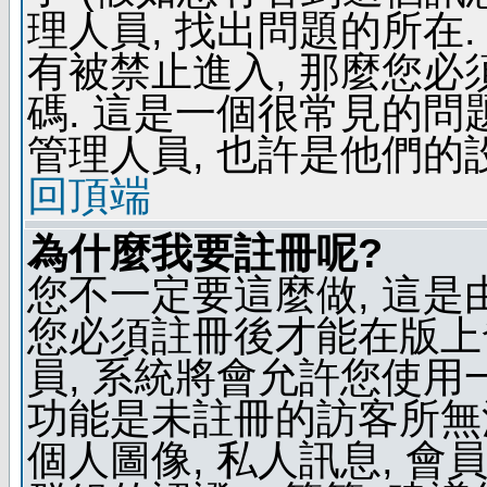
理人員, 找出問題的所在.
有被禁止進入, 那麼您
碼. 這是一個很常見的問題
管理人員, 也許是他們的
回頂端
為什麼我要註冊呢?
您不一定要這麼做, 這是
您必須註冊後才能在版上
員, 系統將會允許您使用
功能是未註冊的訪客所無法
個人圖像, 私人訊息, 會