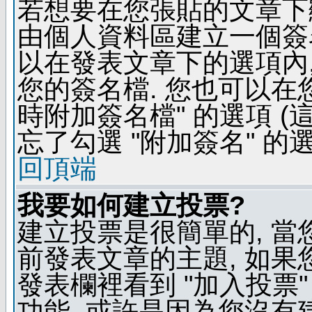
若想要在您張貼的文章下
由個人資料區建立一個簽名
以在發表文章下的選項內,
您的簽名檔. 您也可以在
時附加簽名檔" 的選項 
忘了勾選 "附加簽名" 的
回頂端
我要如何建立投票?
建立投票是很簡單的, 當
前發表文章的主題, 如果
發表欄裡看到 "加入投票"
功能, 或許是因為您沒有