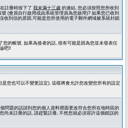
且您在註冊時按下了
我未滿十三歲
的連結, 您必須按照您所收到
號 (會員自行啟用或由系統管理員為您啟用)? 如果您已收到
一個沒收到信的原因,可能是您所使用的電子郵件網域被系統封鎖
您的帳號. 如果為後者的話, 很有可能是因為您並未發表任
吧!!
但是您也可以不變更設定). 這樣將會允許您改變您所有的設定
到這個問題的話請到您的個人資料裡面更改符合您所在地時區的
更時區設定, 假如您尚未註冊的話, 請趕緊註冊, 不然您就必須容許這個錯誤的