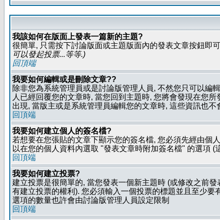
我該如何在版面上發表一篇新的主題?
很簡單, 只需按下討論版面或主題版面內的發表文章按鈕即可.
可以發起投票...等等
.)
回頂端
我要如何編輯或是刪除文章??
除非您為系統管理員或是討論版管理人員, 不然您只可以編輯或
人已經回覆您的文章時, 當您回到主題時, 您將會發現在您
出現, 當版主或是系統管理員編輯您的文章時, 這些資訊也不
回頂端
我要如何建立個人的簽名檔?
若想要在您張貼的文章下顯示您的簽名檔, 您必須先經由個人
以在您的個人資料內選取 "發表文章時附加簽名檔" 的選項 (
回頂端
我要如何建立投票?
建立投票是很簡單的, 當您發表一個新主題時 (或修改之前發表
有建立投票的權利). 您必須輸入一個投票的標題並且至少要有兩
選項的數量也許會由討論版管理人員設定限制
回頂端