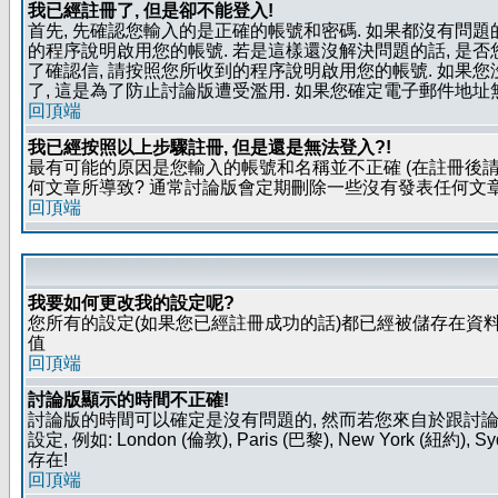
我已經註冊了, 但是卻不能登入!
首先, 先確認您輸入的是正確的帳號和密碼. 如果都沒有問題的
的程序說明啟用您的帳號. 若是這樣還沒解決問題的話, 是
了確認信, 請按照您所收到的程序說明啟用您的帳號. 如果
了, 這是為了防止討論版遭受濫用. 如果您確定電子郵件地址
回頂端
我已經按照以上步驟註冊, 但是還是無法登入?!
最有可能的原因是您輸入的帳號和名稱並不正確 (在註冊後請
何文章所導致? 通常討論版會定期刪除一些沒有發表任何文章的
回頂端
我要如何更改我的設定呢?
您所有的設定(如果您已經註冊成功的話)都已經被儲存在資料
值
回頂端
討論版顯示的時間不正確!
討論版的時間可以確定是沒有問題的, 然而若您來自於跟討
設定, 例如: London (倫敦), Paris (巴黎), New Y
存在!
回頂端