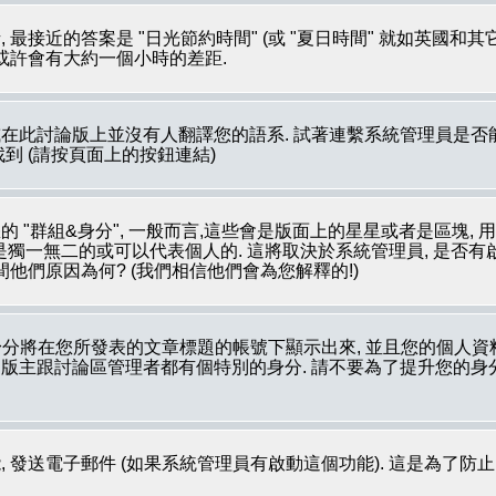
最接近的答案是 "日光節約時間" (或 "夏日時間" 就如英國和
 或許會有大約一個小時的差距.
在此討論版上並沒有人翻譯您的語系. 試著連繫系統管理員是否能
裡被找到 (請按頁面上的按鈕連結)
 "群組&身分", 一般而言,這些會是版面上的星星或者是區塊, 
像是獨一無二的或可以代表個人的. 這將取決於系統管理員, 是否
他們原因為何? (我們相信他們會為您解釋的!)
分將在您所發表的文章標題的帳號下顯示出來, 並且您的個人資
如: 版主跟討論區管理者都有個特別的身分. 請不要為了提升您的
 發送電子郵件 (如果系統管理員有啟動這個功能). 這是為了防