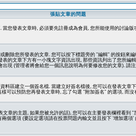
張貼文章的問題
 當您發表文章時, 必須要先註冊成為會員, 您所能使用的討論版
刪除您所發表的文章. 您可以按下標題旁的 "編輯" 的按鈕來編
所發表的文章下方有一小塊文字資訊出現, 那些資訊列出了您所編輯
會出現 (管理者將會給您一個訊息說明為何要修改您的文章). 請
資料區建立一個簽名檔. 當建立好簽名檔後, 您可以在發表文章下
這樣可以預防您再發表文章時, 忘了勾選 "附加簽名" 的選項, 而
文章的主題, 如果您被允許的話), 您可以在主要發表欄裡看到 "
個選項 (要設定選項請在投票問題內輸文並且按下 '增加選項' 的