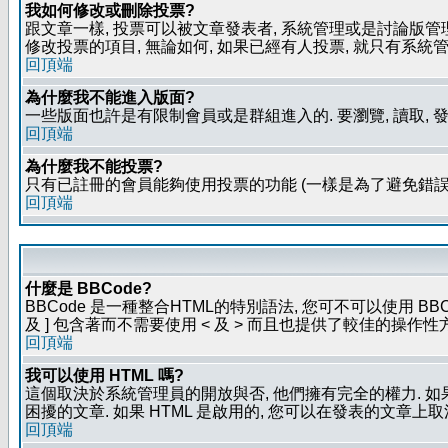
我如何修改或刪除投票?
跟文章一樣, 投票可以被文章發表者, 系統管理或是討論版管
修改投票的項目, 無論如何, 如果已經有人投票, 就只有
回頂端
為什麼我不能進入版面?
一些版面也許是有限制會員或是群組進入的. 要瀏覽, 讀取, 
回頂端
為什麼我不能投票?
只有已註冊的會員能夠使用投票的功能 (一樣是為了避免錯誤
回頂端
什麼是 BBCode?
BBCode 是一種整合HTML的特別語法, 您可不可以使用 BB
及 ] 包含著而不需要使用 < 及 > 而且也提供了較佳的操作
回頂端
我可以使用 HTML 嗎?
這個取決於系統管理員的開放與否, 他們擁有完全的權力. 如
困擾的文章. 如果 HTML 是啟用的, 您可以在發表的文章上
回頂端