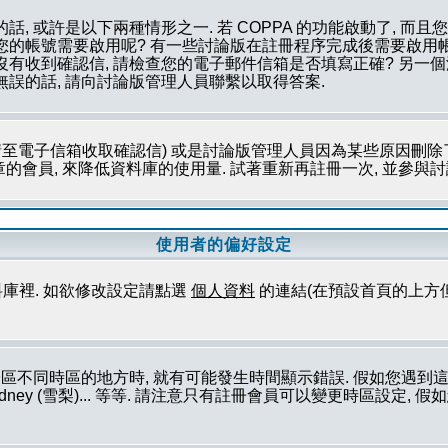
話, 或許是以下兩種情形之一. 若 COPPA 的功能啟動了, 而
否您的帳號需要啟用呢? 有一些討論版在註冊程序完成後需要啟用帳
您沒有收到確認信, 請檢查您的電子郵件信箱是否填寫正確? 另
無誤的話, 請向討論版管理人員聯繫以取得答案.
至電子信箱收取確認信) 或是討論版管理人員因為某些原因刪除了
會員, 來降低資料庫的使用量. 試著重新再註冊一次, 並參與討論
使用者的偏好設定
庫裡. 如欲修改設定請點選
個人資料
的連結(在預設首頁的上方
論區不同時區的地方時, 就有可能發生時間顯示錯誤. 假如您遇
ork (紐約), Sydney (雪梨)... 等等. 請注意只有註冊會員可以變