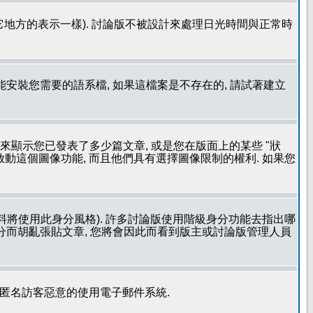
其它地方的表示一樣). 討論版不被設計來處理日光時間與正常時
安裝您需要的語系檔, 如果這檔案是不存在的, 請試著建立
用來顯示您已發表了多少篇文章, 或是您在版面上的某些 "狀
有啟動這個圖像功能, 而且他們具有選擇圖像限制的權利. 如果您
料將使用此身分風格). 許多討論版使用階級身分功能去指出哪
身分而胡亂張貼文章, 您將會因此而看到版主或討論版管理人員
止匿名訪客惡意的使用電子郵件系統.