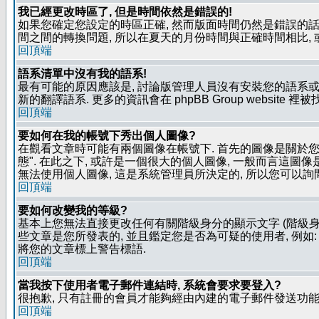
我已經更改時區了, 但是時間依然是錯誤的!
如果您確定您設定的時區正確, 然而版面時間仍然是錯誤的話, 
間之間的轉換問題, 所以在夏天的月份時間與正確時間相比,
回頂端
語系清單中沒有我的語系!
最有可能的原因應該是, 討論版管理人員沒有安裝您的語系或
新的翻譯語系. 更多的資訊會在 phpBB Group website 
回頂端
要如何在我的帳號下秀出個人圖像?
在觀看文章時可能有兩個圖像在帳號下. 首先的圖像是關於您的
態". 在此之下, 或許是一個很大的個人圖像, 一般而言這圖
無法使用個人圖像, 這是系統管理員所決定的, 所以您可以詢間
回頂端
要如何改變我的等級?
基本上您無法直接更改任何有關階級身分的顯示文字 (階級身
些文章是您所發表的, 並且鑑定您是否為可疑的使用者, 例
將您的文章標上警告標語.
回頂端
當我按下使用者電子郵件連結時, 系統會要求要登入?
很抱歉, 只有註冊的會員才能夠經由內建的電子郵件發送功能,
回頂端