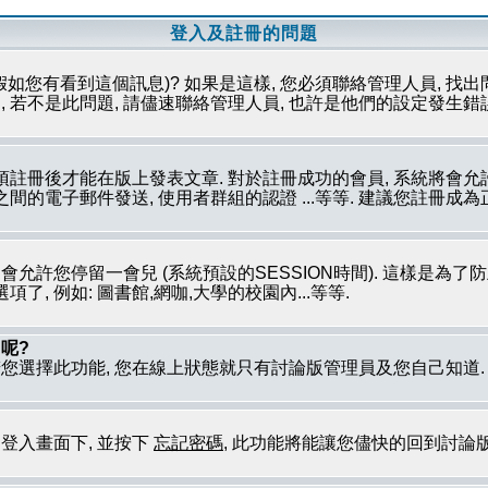
登入及註冊的問題
假如您有看到這個訊息)? 如果是這樣, 您必須聯絡管理人員, 找出
 若不是此問題, 請儘速聯絡管理人員, 也許是他們的設定發生錯
必須註冊後才能在版上發表文章. 對於註冊成功的會員, 系統將會
員之間的電子郵件發送, 使用者群組的認證 ...等等. 建議您註冊
只會允許您停留一會兒 (系統預設的SESSION時間). 這樣是為
, 例如: 圖書館,網咖,大學的校園內...等等.
呢?
若您選擇此功能, 您在線上狀態就只有討論版管理員及您自己知道
到登入畫面下, 並按下
忘記密碼
, 此功能將能讓您儘快的回到討論