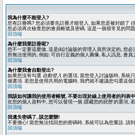
我為什麼不能登入?
您有註冊嗎? 您必須要先註冊才能登入. 如果您是被封鎖了 (
您必須再次檢查您的會員帳號及密碼. 這是一個很常見的問題,
回頂端
為什麼我要註冊呢?
您不一定要這麼做, 這是由討論版的管理人員所決定的, 您
所無法使用的, 例如: 可自行定義的個人圖像, 私人訊息, 會
回頂端
為什麼我會自動登出?
如果您沒有勾選
自動登入
的選項, 當您登入討論版時, 系統
個選項. 若您是使用共用的電腦時, 我們就不建議您勾選這個選項了
回頂端
我該如何讓我的使用者帳號, 不要出現於線上使用者的列表中
在您的個人資料中, 您可以發現一個
隱藏您的狀態
的選項, 
回頂端
我遺失密碼了, 該怎麼辦!
不要擔心! 當您無法找回您的密碼時, 系統可以為您重設. 請
回頂端