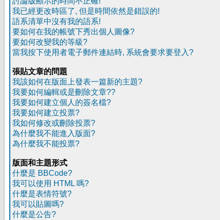
討論版顯示的時間不正確!
我已經更改時區了, 但是時間依然是錯誤的!
語系清單中沒有我的語系!
要如何在我的帳號下秀出個人圖像?
要如何改變我的等級?
當我按下使用者電子郵件連結時, 系統會要求要登入?
張貼文章的問題
我該如何在版面上發表一篇新的主題?
我要如何編輯或是刪除文章??
我要如何建立個人的簽名檔?
我要如何建立投票?
我如何修改或刪除投票?
為什麼我不能進入版面?
為什麼我不能投票?
版面和主題形式
什麼是 BBCode?
我可以使用 HTML 嗎?
什麼是表情符號?
我可以貼圖嗎?
什麼是公告?