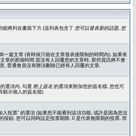
功能將列在畫面下方 (這列表包含了
您可以發表新的話題, 您
輯一篇文章 (有時候只能在文章發表後限制的時間內). 如果有
文章的那個時間.當沒有人回覆您的文章時, 那些資訊將不會
注意, 普通會員沒有辦法刪除已經有人回覆的文章.
的選項內, 勾選
附上簽名
的選項來附加您的簽名檔. 您也可
沒有顯示個人的簽名檔)
加入投票" 的選項 (如果您不能看到這項功能, 或許是因為您沒
按鈕. 您可以同時設定投票期限, 0 是代表無限期的投票. 而