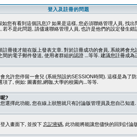
登入及註冊的問題
假如您有看到這個訊息)? 如果是這樣, 您必須聯絡管理人員, 找出
 若不是此問題, 請儘速聯絡管理人員, 也許是他們的設定發生錯
必須註冊後才能在版上發表文章. 對於註冊成功的會員, 系統將會
員之間的電子郵件發送, 使用者群組的認證 ...等等. 建議您註冊
只會允許您停留一會兒 (系統預設的SESSION時間). 這樣是為
, 例如: 圖書館,網咖,大學的校園內...等等.
呢?
若您選擇此功能, 您在線上狀態就只有討論版管理員及您自己知道
到登入畫面下, 並按下
忘記密碼
, 此功能將能讓您儘快的回到討論