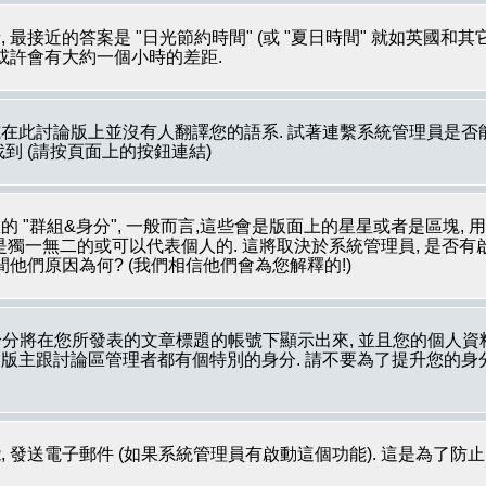
最接近的答案是 "日光節約時間" (或 "夏日時間" 就如英國和
 或許會有大約一個小時的差距.
在此討論版上並沒有人翻譯您的語系. 試著連繫系統管理員是否能
裡被找到 (請按頁面上的按鈕連結)
 "群組&身分", 一般而言,這些會是版面上的星星或者是區塊, 
像是獨一無二的或可以代表個人的. 這將取決於系統管理員, 是否
他們原因為何? (我們相信他們會為您解釋的!)
分將在您所發表的文章標題的帳號下顯示出來, 並且您的個人資
如: 版主跟討論區管理者都有個特別的身分. 請不要為了提升您的
 發送電子郵件 (如果系統管理員有啟動這個功能). 這是為了防