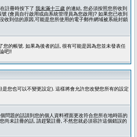
且您在註冊時按下了
我未滿十三歲
的連結, 您必須按照您所收到
號 (會員自行啟用或由系統管理員為您啟用)? 如果您已收到
一個沒收到信的原因,可能是您所使用的電子郵件網域被系統封鎖
您的帳號. 如果為後者的話, 很有可能是因為您並未發表任
吧!!
但是您也可以不變更設定). 這樣將會允許您改變您所有的設定
到這個問題的話請到您的個人資料裡面更改符合您所在地時區的
更時區設定, 假如您尚未註冊的話, 請趕緊註冊, 不然您就必須容許這個錯誤的