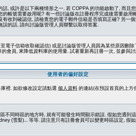
話, 或許是以下兩種情形之一. 若 COPPA 的功能啟動了, 而
否您的帳號需要啟用呢? 有一些討論版在註冊程序完成後需要啟用帳
您沒有收到確認信, 請檢查您的電子郵件信箱是否填寫正確? 另
無誤的話, 請向討論版管理人員聯繫以取得答案.
至電子信箱收取確認信) 或是討論版管理人員因為某些原因刪除了
會員, 來降低資料庫的使用量. 試著重新再註冊一次, 並參與討論
使用者的偏好設定
庫裡. 如欲修改設定請點選
個人資料
的連結(在預設首頁的上方
論區不同時區的地方時, 就有可能發生時間顯示錯誤. 假如您遇
ork (紐約), Sydney (雪梨)... 等等. 請注意只有註冊會員可以變