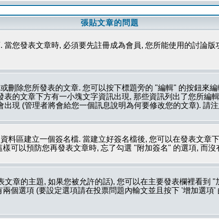
張貼文章的問題
 當您發表文章時, 必須要先註冊成為會員, 您所能使用的討論版
刪除您所發表的文章. 您可以按下標題旁的 "編輯" 的按鈕來編
所發表的文章下方有一小塊文字資訊出現, 那些資訊列出了您所編輯
會出現 (管理者將會給您一個訊息說明為何要修改您的文章). 請
資料區建立一個簽名檔. 當建立好簽名檔後, 您可以在發表文章下
這樣可以預防您再發表文章時, 忘了勾選 "附加簽名" 的選項, 而
文章的主題, 如果您被允許的話), 您可以在主要發表欄裡看到 "
個選項 (要設定選項請在投票問題內輸文並且按下 '增加選項' 的