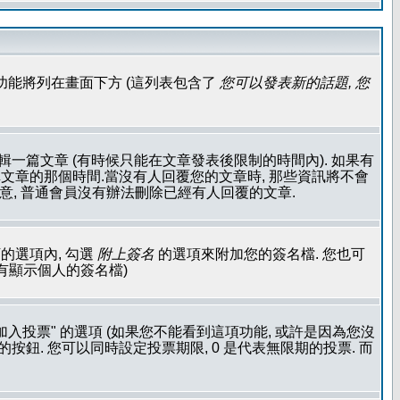
功能將列在畫面下方 (這列表包含了
您可以發表新的話題, 您
輯一篇文章 (有時候只能在文章發表後限制的時間內). 如果有
文章的那個時間.當沒有人回覆您的文章時, 那些資訊將不會
注意, 普通會員沒有辦法刪除已經有人回覆的文章.
的選項內, 勾選
附上簽名
的選項來附加您的簽名檔. 您也可
沒有顯示個人的簽名檔)
加入投票" 的選項 (如果您不能看到這項功能, 或許是因為您沒
按鈕. 您可以同時設定投票期限, 0 是代表無限期的投票. 而