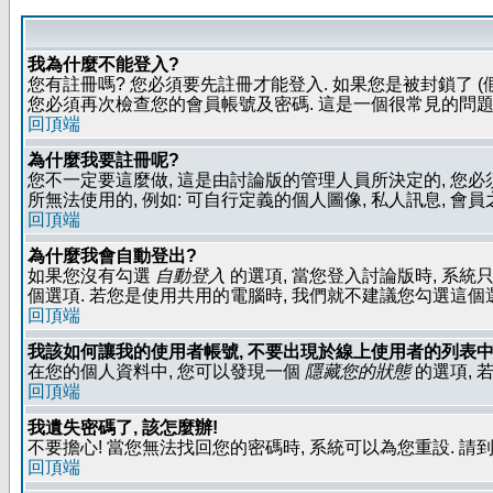
我為什麼不能登入?
您有註冊嗎? 您必須要先註冊才能登入. 如果您是被封鎖了 (
您必須再次檢查您的會員帳號及密碼. 這是一個很常見的問題,
回頂端
為什麼我要註冊呢?
您不一定要這麼做, 這是由討論版的管理人員所決定的, 您
所無法使用的, 例如: 可自行定義的個人圖像, 私人訊息, 會
回頂端
為什麼我會自動登出?
如果您沒有勾選
自動登入
的選項, 當您登入討論版時, 系統
個選項. 若您是使用共用的電腦時, 我們就不建議您勾選這個選項了
回頂端
我該如何讓我的使用者帳號, 不要出現於線上使用者的列表中
在您的個人資料中, 您可以發現一個
隱藏您的狀態
的選項, 
回頂端
我遺失密碼了, 該怎麼辦!
不要擔心! 當您無法找回您的密碼時, 系統可以為您重設. 請
回頂端