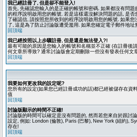
我已經註冊了, 但是卻不能登入!
首先, 先確認您輸入的是正確的帳號和密碼. 如果都沒有問題的
的程序說明啟用您的帳號. 若是這樣還沒解決問題的話, 是
了確認信, 請按照您所收到的程序說明啟用您的帳號. 如果
了, 這是為了防止討論版遭受濫用. 如果您確定電子郵件地址
回頂端
我已經按照以上步驟註冊, 但是還是無法登入?!
最有可能的原因是您輸入的帳號和名稱並不正確 (在註冊後請
何文章所導致? 通常討論版會定期刪除一些沒有發表任何文章的
回頂端
我要如何更改我的設定呢?
您所有的設定(如果您已經註冊成功的話)都已經被儲存在資料
值
回頂端
討論版顯示的時間不正確!
討論版的時間可以確定是沒有問題的, 然而若您來自於跟討
設定, 例如: London (倫敦), Paris (巴黎), New Y
存在!
回頂端