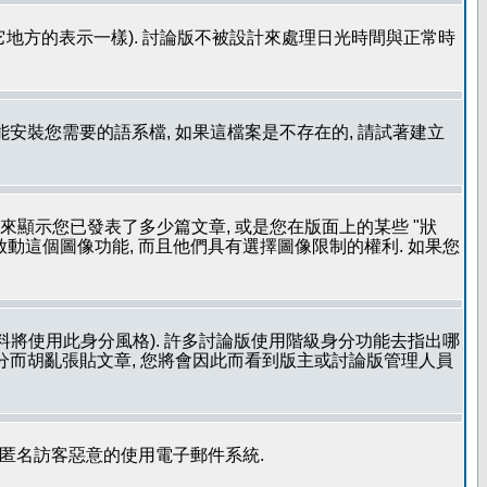
其它地方的表示一樣). 討論版不被設計來處理日光時間與正常時
安裝您需要的語系檔, 如果這檔案是不存在的, 請試著建立
用來顯示您已發表了多少篇文章, 或是您在版面上的某些 "狀
有啟動這個圖像功能, 而且他們具有選擇圖像限制的權利. 如果您
料將使用此身分風格). 許多討論版使用階級身分功能去指出哪
身分而胡亂張貼文章, 您將會因此而看到版主或討論版管理人員
止匿名訪客惡意的使用電子郵件系統.