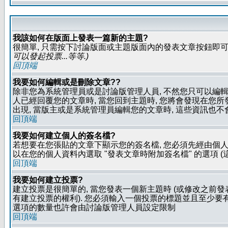
我該如何在版面上發表一篇新的主題?
很簡單, 只需按下討論版面或主題版面內的發表文章按鈕即可.
可以發起投票...等等
.)
回頂端
我要如何編輯或是刪除文章??
除非您為系統管理員或是討論版管理人員, 不然您只可以編輯或
人已經回覆您的文章時, 當您回到主題時, 您將會發現在您
出現, 當版主或是系統管理員編輯您的文章時, 這些資訊也不
回頂端
我要如何建立個人的簽名檔?
若想要在您張貼的文章下顯示您的簽名檔, 您必須先經由個人
以在您的個人資料內選取 "發表文章時附加簽名檔" 的選項 (
回頂端
我要如何建立投票?
建立投票是很簡單的, 當您發表一個新主題時 (或修改之前發表
有建立投票的權利). 您必須輸入一個投票的標題並且至少要有兩
選項的數量也許會由討論版管理人員設定限制
回頂端