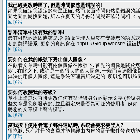
我已經更改時區了, 但是時間依然是錯誤的!
如果您確定您設定的時區正確, 然而版面時間仍然是錯誤的話, 
間之間的轉換問題, 所以在夏天的月份時間與正確時間相比,
回頂端
語系清單中沒有我的語系!
最有可能的原因應該是, 討論版管理人員沒有安裝您的語系或
新的翻譯語系. 更多的資訊會在 phpBB Group website 
回頂端
要如何在我的帳號下秀出個人圖像?
在觀看文章時可能有兩個圖像在帳號下. 首先的圖像是關於您的
態". 在此之下, 或許是一個很大的個人圖像, 一般而言這圖
無法使用個人圖像, 這是系統管理員所決定的, 所以您可以詢間
回頂端
要如何改變我的等級?
基本上您無法直接更改任何有關階級身分的顯示文字 (階級身
些文章是您所發表的, 並且鑑定您是否為可疑的使用者, 例
將您的文章標上警告標語.
回頂端
當我按下使用者電子郵件連結時, 系統會要求要登入?
很抱歉, 只有註冊的會員才能夠經由內建的電子郵件發送功能,
回頂端