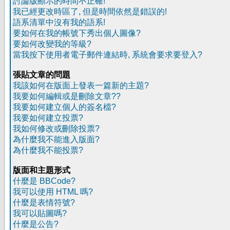
討論版顯示的時間不正確!
我已經更改時區了, 但是時間依然是錯誤的!
語系清單中沒有我的語系!
要如何在我的帳號下秀出個人圖像?
要如何改變我的等級?
當我按下使用者電子郵件連結時, 系統會要求要登入?
張貼文章的問題
我該如何在版面上發表一篇新的主題?
我要如何編輯或是刪除文章??
我要如何建立個人的簽名檔?
我要如何建立投票?
我如何修改或刪除投票?
為什麼我不能進入版面?
為什麼我不能投票?
版面和主題形式
什麼是 BBCode?
我可以使用 HTML 嗎?
什麼是表情符號?
我可以貼圖嗎?
什麼是公告?