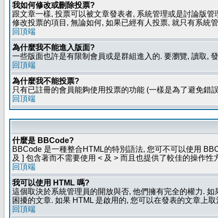
我如何修改或刪除投票?
跟文章一樣, 投票可以被文章發表者, 系統管理或是討論版管
修改投票的項目, 無論如何, 如果已經有人投票, 就只有
回頂端
為什麼我不能進入版面?
一些版面也許是有限制會員或是群組進入的. 要瀏覽, 讀取, 
回頂端
為什麼我不能投票?
只有已註冊的會員能夠使用投票的功能 (一樣是為了避免錯誤
回頂端
什麼是 BBCode?
BBCode 是一種整合HTML的特別語法, 您可不可以使用 BB
及 ] 包含著而不需要使用 < 及 > 而且也提供了較佳的操作
回頂端
我可以使用 HTML 嗎?
這個取決於系統管理員的開放與否, 他們擁有完全的權力. 如
困擾的文章. 如果 HTML 是啟用的, 您可以在發表的文章上
回頂端