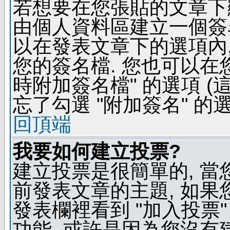
若想要在您張貼的文章下
由個人資料區建立一個簽名
以在發表文章下的選項內,
您的簽名檔. 您也可以在
時附加簽名檔" 的選項 
忘了勾選 "附加簽名" 的
回頂端
我要如何建立投票?
建立投票是很簡單的, 當
前發表文章的主題, 如果
發表欄裡看到 "加入投票"
功能, 或許是因為您沒有