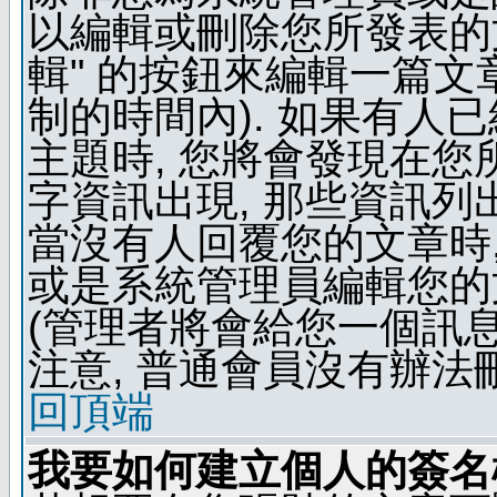
以編輯或刪除您所發表的文
輯" 的按鈕來編輯一篇文
制的時間內). 如果有人
主題時, 您將會發現在
字資訊出現, 那些資訊列
當沒有人回覆您的文章時,
或是系統管理員編輯您的
(管理者將會給您一個訊息
注意, 普通會員沒有辦法
回頂端
我要如何建立個人的簽名