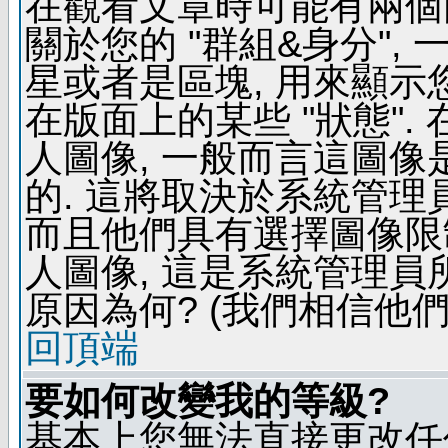
在觀看文章時可能有兩個
關於您的 "群組&身分",
星或者是區塊, 用來顯示
在版面上的某些 "狀態".
人圖像, 一般而言這圖
的. 這將取決於系統管理
而且他們具有選擇圖像限
人圖像, 這是系統管理員
原因為何? (我們相信他們
回頂端
要如何改變我的等級?
基本上您無法直接更改任