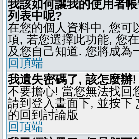
我該如何讓我的使用者帳
列表中呢?
在您的個人資料中, 您
項, 若您選擇此功能, 
及您自己知道. 您將成為
回頂端
我遺失密碼了, 該怎麼辦!
不要擔心! 當您無法找回
請到登入畫面下, 並按下
的回到討論版
回頂端