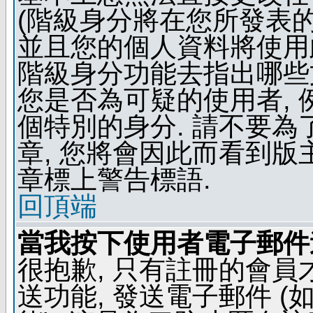
(階級身分將在您所發表
並且您的個人資料將使用此
階級身分功能去指出哪些
您是否為可疑的使用者, 
個特別的身分. 請不要
章, 您將會因此而看到
章標上警告標語.
回頂端
當我按下使用者電子郵件連
很抱歉, 只有註冊的會
送功能, 發送電子郵件 