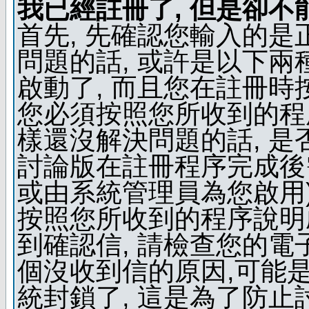
我已經註冊了, 但是卻不
首先, 先確認您輸入的是
問題的話, 或許是以下兩種
啟動了, 而且您在註冊時
您必須按照您所收到的程
樣還沒解決問題的話, 是
討論版在註冊程序完成後
或由系統管理員為您啟用)
按照您所收到的程序說明
到確認信, 請檢查您的電
個沒收到信的原因,可能
統封鎖了, 這是為了防止