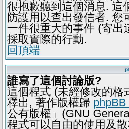
很抱歉聽到這個消息. 
防護用以查出發信者. 您
一件很重大的事件 (寄出
採取實際的行動.
回頂端
p
誰寫了這個討論版?
這個程式 (未經修改的格式) 
釋出, 著作版權歸
phpBB
公有版權」(GNU General 
程式可以自由的使用及散