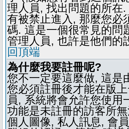
理人員, 找出問題的所在.
有被禁止進入, 那麼您
碼. 這是一個很常見的問題
管理人員, 也許是他們的
回頂端
為什麼我要註冊呢?
您不一定要這麼做, 這是
您必須註冊後才能在版上
員, 系統將會允許您使用
功能是未註冊的訪客所無法
個人圖像, 私人訊息, 會