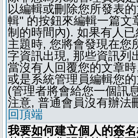
以編輯或刪除您所發表的文
輯" 的按鈕來編輯一篇文
制的時間內). 如果有人
主題時, 您將會發現在
字資訊出現, 那些資訊列
當沒有人回覆您的文章時,
或是系統管理員編輯您的
(管理者將會給您一個訊息
注意, 普通會員沒有辦法
回頂端
我要如何建立個人的簽名