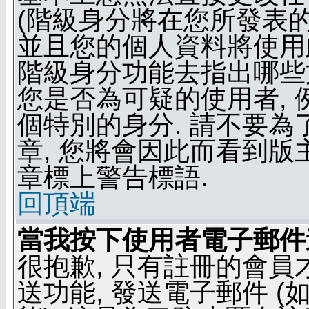
(階級身分將在您所發表
並且您的個人資料將使用此
階級身分功能去指出哪些
您是否為可疑的使用者, 
個特別的身分. 請不要
章, 您將會因此而看到
章標上警告標語.
回頂端
當我按下使用者電子郵件連
很抱歉, 只有註冊的會
送功能, 發送電子郵件 