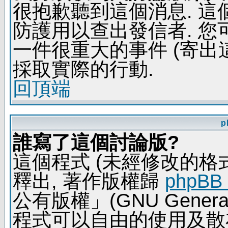
很抱歉聽到這個消息. 
防護用以查出發信者. 您
一件很重大的事件 (寄出
採取實際的行動.
回頂端
p
誰寫了這個討論版?
這個程式 (未經修改的格式) 
釋出, 著作版權歸
phpBB
公有版權」(GNU General 
程式可以自由的使用及散