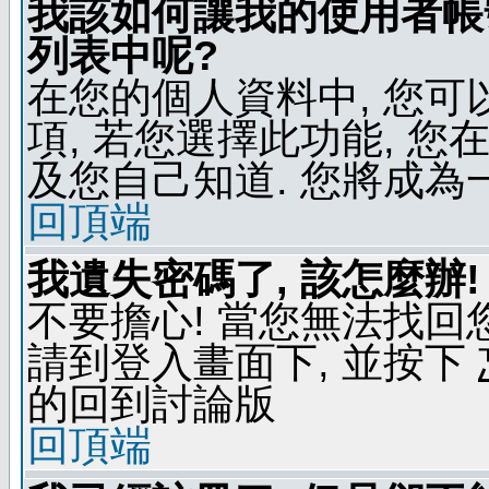
我該如何讓我的使用者帳
列表中呢?
在您的個人資料中, 您
項, 若您選擇此功能, 
及您自己知道. 您將成為
回頂端
我遺失密碼了, 該怎麼辦!
不要擔心! 當您無法找回
請到登入畫面下, 並按下
的回到討論版
回頂端