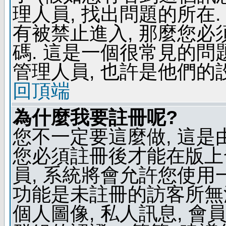
理人員, 找出問題的所在.
有被禁止進入, 那麼您
碼. 這是一個很常見的問題
管理人員, 也許是他們的
回頂端
為什麼我要註冊呢?
您不一定要這麼做, 這是
您必須註冊後才能在版上
員, 系統將會允許您使用
功能是未註冊的訪客所無法
個人圖像, 私人訊息, 會