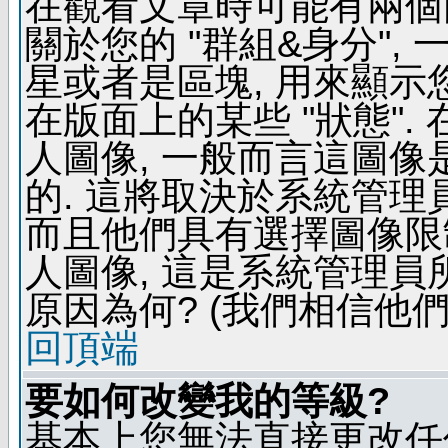
在觀看文章時可能有兩個
關於您的 "群組&身分",
星或者是區塊, 用來顯示
在版面上的某些 "狀態".
人圖像, 一般而言這圖
的. 這將取決於系統管理
而且他們具有選擇圖像限
人圖像, 這是系統管理員
原因為何? (我們相信他們
回頂端
要如何改變我的等級?
基本上您無法直接更改任