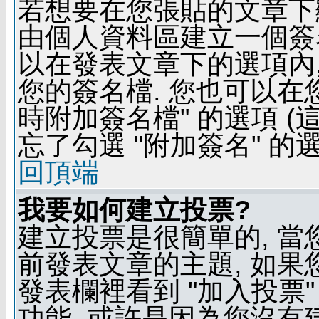
若想要在您張貼的文章下
由個人資料區建立一個簽名
以在發表文章下的選項內,
您的簽名檔. 您也可以在
時附加簽名檔" 的選項 
忘了勾選 "附加簽名" 的
回頂端
我要如何建立投票?
建立投票是很簡單的, 當
前發表文章的主題, 如果
發表欄裡看到 "加入投票"
功能, 或許是因為您沒有