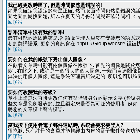
我已經更改時區了, 但是時間依然是錯誤的!
如果您確定您設定的時區正確, 然而版面時間仍然是錯誤的話, 
間之間的轉換問題, 所以在夏天的月份時間與正確時間相比,
回頂端
語系清單中沒有我的語系!
最有可能的原因應該是, 討論版管理人員沒有安裝您的語系或
新的翻譯語系. 更多的資訊會在 phpBB Group website 
回頂端
要如何在我的帳號下秀出個人圖像?
在觀看文章時可能有兩個圖像在帳號下. 首先的圖像是關於您的
態". 在此之下, 或許是一個很大的個人圖像, 一般而言這圖
無法使用個人圖像, 這是系統管理員所決定的, 所以您可以詢間
回頂端
要如何改變我的等級?
基本上您無法直接更改任何有關階級身分的顯示文字 (階級身
些文章是您所發表的, 並且鑑定您是否為可疑的使用者, 例
將您的文章標上警告標語.
回頂端
當我按下使用者電子郵件連結時, 系統會要求要登入?
很抱歉, 只有註冊的會員才能夠經由內建的電子郵件發送功能,
回頂端