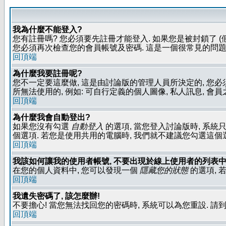
我為什麼不能登入?
您有註冊嗎? 您必須要先註冊才能登入. 如果您是被封鎖了 (
您必須再次檢查您的會員帳號及密碼. 這是一個很常見的問題,
回頂端
為什麼我要註冊呢?
您不一定要這麼做, 這是由討論版的管理人員所決定的, 您
所無法使用的, 例如: 可自行定義的個人圖像, 私人訊息, 會
回頂端
為什麼我會自動登出?
如果您沒有勾選
自動登入
的選項, 當您登入討論版時, 系統
個選項. 若您是使用共用的電腦時, 我們就不建議您勾選這個選項了
回頂端
我該如何讓我的使用者帳號, 不要出現於線上使用者的列表中
在您的個人資料中, 您可以發現一個
隱藏您的狀態
的選項, 
回頂端
我遺失密碼了, 該怎麼辦!
不要擔心! 當您無法找回您的密碼時, 系統可以為您重設. 請
回頂端