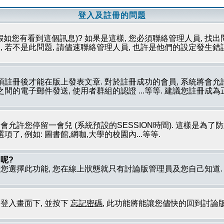
登入及註冊的問題
假如您有看到這個訊息)? 如果是這樣, 您必須聯絡管理人員, 找出
 若不是此問題, 請儘速聯絡管理人員, 也許是他們的設定發生錯
必須註冊後才能在版上發表文章. 對於註冊成功的會員, 系統將會
員之間的電子郵件發送, 使用者群組的認證 ...等等. 建議您註冊
只會允許您停留一會兒 (系統預設的SESSION時間). 這樣是為
, 例如: 圖書館,網咖,大學的校園內...等等.
呢?
若您選擇此功能, 您在線上狀態就只有討論版管理員及您自己知道
到登入畫面下, 並按下
忘記密碼
, 此功能將能讓您儘快的回到討論