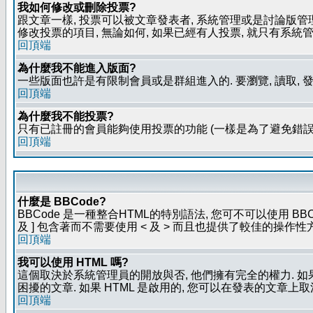
我如何修改或刪除投票?
跟文章一樣, 投票可以被文章發表者, 系統管理或是討論版管
修改投票的項目, 無論如何, 如果已經有人投票, 就只有
回頂端
為什麼我不能進入版面?
一些版面也許是有限制會員或是群組進入的. 要瀏覽, 讀取, 
回頂端
為什麼我不能投票?
只有已註冊的會員能夠使用投票的功能 (一樣是為了避免錯誤
回頂端
什麼是 BBCode?
BBCode 是一種整合HTML的特別語法, 您可不可以使用 BB
及 ] 包含著而不需要使用 < 及 > 而且也提供了較佳的操作
回頂端
我可以使用 HTML 嗎?
這個取決於系統管理員的開放與否, 他們擁有完全的權力. 如
困擾的文章. 如果 HTML 是啟用的, 您可以在發表的文章上
回頂端