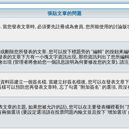
張貼文章的問題
 當您發表文章時, 必須要先註冊成為會員, 您所能使用的討論版
刪除您所發表的文章. 您可以按下標題旁的 "編輯" 的按鈕來編
所發表的文章下方有一小塊文字資訊出現, 那些資訊列出了您所編輯
會出現 (管理者將會給您一個訊息說明為何要修改您的文章). 請
資料區建立一個簽名檔. 當建立好簽名檔後, 您可以在發表文章下
這樣可以預防您再發表文章時, 忘了勾選 "附加簽名" 的選項, 而
文章的主題, 如果您被允許的話), 您可以在主要發表欄裡看到 "
個選項 (要設定選項請在投票問題內輸文並且按下 '增加選項' 的