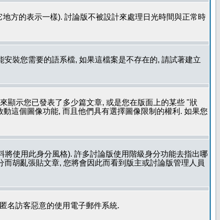
其它地方的表示一樣). 討論版不被設計來處理日光時間與正常時
安裝您需要的語系檔, 如果這檔案是不存在的, 請試著建立
用來顯示您已發表了多少篇文章, 或是您在版面上的某些 "狀
有啟動這個圖像功能, 而且他們具有選擇圖像限制的權利. 如果您
料將使用此身分風格). 許多討論版使用階級身分功能去指出哪
身分而胡亂張貼文章, 您將會因此而看到版主或討論版管理人員
止匿名訪客惡意的使用電子郵件系統.