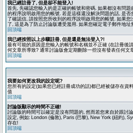
我已經註冊了, 但是卻不能登入!
首先, 先確認您輸入的是正確的帳號和密碼. 如果都沒有問題的
的程序說明啟用您的帳號. 若是這樣還沒解決問題的話, 是
了確認信, 請按照您所收到的程序說明啟用您的帳號. 如果
了, 這是為了防止討論版遭受濫用. 如果您確定電子郵件地址
回頂端
我已經按照以上步驟註冊, 但是還是無法登入?!
最有可能的原因是您輸入的帳號和名稱並不正確 (在註冊後請
何文章所導致? 通常討論版會定期刪除一些沒有發表任何文章的
回頂端
我要如何更改我的設定呢?
您所有的設定(如果您已經註冊成功的話)都已經被儲存在資料
值
回頂端
討論版顯示的時間不正確!
討論版的時間可以確定是沒有問題的, 然而若您來自於跟討
設定, 例如: London (倫敦), Paris (巴黎), New Y
存在!
回頂端