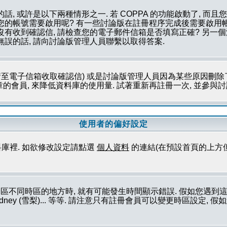
話, 或許是以下兩種情形之一. 若 COPPA 的功能啟動了, 而
否您的帳號需要啟用呢? 有一些討論版在註冊程序完成後需要啟用帳
您沒有收到確認信, 請檢查您的電子郵件信箱是否填寫正確? 另
無誤的話, 請向討論版管理人員聯繫以取得答案.
至電子信箱收取確認信) 或是討論版管理人員因為某些原因刪除了
會員, 來降低資料庫的使用量. 試著重新再註冊一次, 並參與討論
使用者的偏好設定
庫裡. 如欲修改設定請點選
個人資料
的連結(在預設首頁的上方
論區不同時區的地方時, 就有可能發生時間顯示錯誤. 假如您遇
ork (紐約), Sydney (雪梨)... 等等. 請注意只有註冊會員可以變