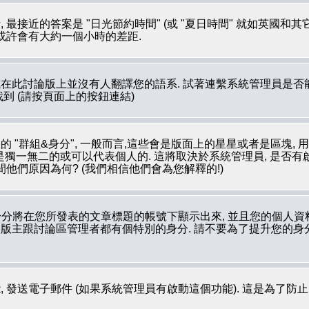
最接近的答案是 "日光節約時間" (或 "夏日時間" 就如英國和
 或許會有大約一個小時的差距.
在此討論版上並沒有人翻譯您的語系. 試著連繫系統管理員是否能
裡被找到 (請按頁面上的按鈕連結)
 "群組&身分", 一般而言,這些會是版面上的星星或者是區塊, 
像是獨一無二的或可以代表個人的. 這將取決於系統管理員, 是否
他們原因為何? (我們相信他們會為您解釋的!)
分將在您所發表的文章標題的帳號下顯示出來, 並且您的個人資
如: 版主跟討論區管理者都有個特別的身分. 請不要為了提升您的
 發送電子郵件 (如果系統管理員有啟動這個功能). 這是為了防