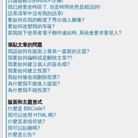
討論版顯示的時間不正確!
我已經更改時區了, 但是時間依然是錯誤的!
語系清單中沒有我的語系!
要如何在我的帳號下秀出個人圖像?
要如何改變我的等級?
當我按下使用者電子郵件連結時, 系統會要求要登入?
張貼文章的問題
我該如何在版面上發表一篇新的主題?
我要如何編輯或是刪除文章??
我要如何建立個人的簽名檔?
我要如何建立投票?
我如何修改或刪除投票?
為什麼我不能進入版面?
為什麼我不能投票?
版面和主題形式
什麼是 BBCode?
我可以使用 HTML 嗎?
什麼是表情符號?
我可以貼圖嗎?
什麼是公告?