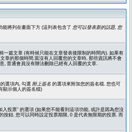
功能將列在畫面下方 (這列表包含了
您可以發表新的話題, 您
輯一篇文章 (有時候只能在文章發表後限制的時間內). 如果有
文章的那個時間.當沒有人回覆您的文章時, 那些資訊將不會
注意, 普通會員沒有辦法刪除已經有人回覆的文章.
的選項內, 勾選
附上簽名
的選項來附加您的簽名檔. 您也可
沒有顯示個人的簽名檔)
加入投票" 的選項 (如果您不能看到這項功能, 或許是因為您沒
按鈕. 您可以同時設定投票期限, 0 是代表無限期的投票. 而