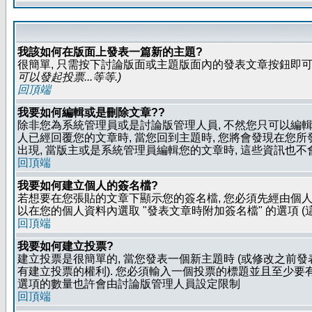
我該如何在版面上發表一篇新的主題?
很簡單, 只需按下討論版面或主題版面內的發表文章按鈕即可.
可以發起投票...等等
.)
回頂端
我要如何編輯或是刪除文章??
除非您為系統管理員或是討論版管理人員, 不然您只可以編輯或
人已經回覆您的文章時, 當您回到主題時, 您將會發現在您
出現, 當版主或是系統管理員編輯您的文章時, 這些資訊也不
回頂端
我要如何建立個人的簽名檔?
若想要在您張貼的文章下顯示您的簽名檔, 您必須先經由個人
以在您的個人資料內選取 "發表文章時附加簽名檔" 的選項 (
回頂端
我要如何建立投票?
建立投票是很簡單的, 當您發表一個新主題時 (或修改之前發表
有建立投票的權利). 您必須輸入一個投票的標題並且至少要有兩
選項的數量也許會由討論版管理人員設定限制
回頂端