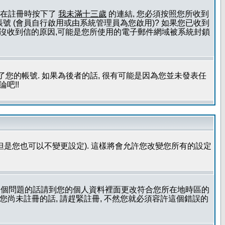
且您在註冊時按下了
我未滿十三歲
的連結, 您必須按照您所收到
號 (會員自行啟用或由系統管理員為您啟用)? 如果您已收到
一個沒收到信的原因,可能是您所使用的電子郵件網域被系統封鎖
您的帳號. 如果為後者的話, 很有可能是因為您並未發表任
吧!!
但是您也可以不變更設定). 這樣將會允許您改變您所有的設定
到這個問題的話請到您的個人資料裡面更改符合您所在地時區的
更時區設定, 假如您尚未註冊的話, 請趕緊註冊, 不然您就必須容許這個錯誤的