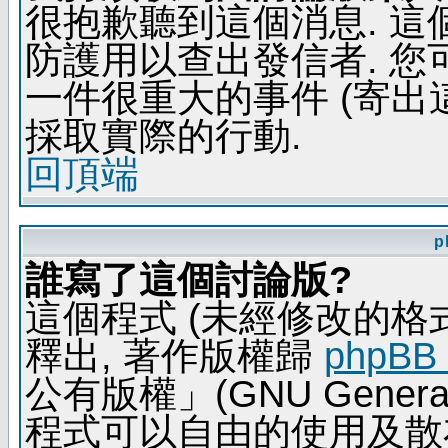
很抱歉聽到這個消息. 
防護用以查出發信者. 您
一件很重大的事件 (寄出
採取實際的行動.
回頂端
p
誰寫了這個討論版?
這個程式 (未經修改的格式) 
釋出, 著作版權歸
phpBB
公有版權」(GNU General 
程式可以自由的使用及散