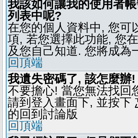
我該如何讓我的使用者帳
列表中呢?
在您的個人資料中, 您
項, 若您選擇此功能, 
及您自己知道. 您將成為
回頂端
我遺失密碼了, 該怎麼辦!
不要擔心! 當您無法找回
請到登入畫面下, 並按下
的回到討論版
回頂端