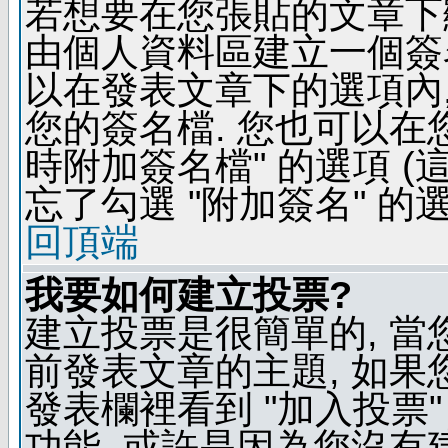
若想要在您張貼的文章下
由個人資料區建立一個簽名
以在發表文章下的選項內,
您的簽名檔. 您也可以在
時附加簽名檔" 的選項 
忘了勾選 "附加簽名" 的
回頂端
我要如何建立投票?
建立投票是很簡單的, 當
前發表文章的主題, 如果
發表欄裡看到 "加入投票"
功能, 或許是因為您沒有