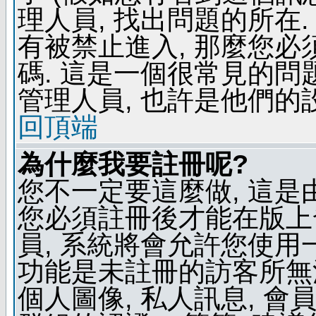
理人員, 找出問題的所在.
有被禁止進入, 那麼您
碼. 這是一個很常見的問題
管理人員, 也許是他們的
回頂端
為什麼我要註冊呢?
您不一定要這麼做, 這是
您必須註冊後才能在版上
員, 系統將會允許您使用
功能是未註冊的訪客所無法
個人圖像, 私人訊息, 會