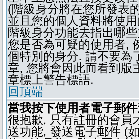
(階級身分將在您所發表
並且您的個人資料將使用此
階級身分功能去指出哪些
您是否為可疑的使用者, 
個特別的身分. 請不要
章, 您將會因此而看到
章標上警告標語.
回頂端
當我按下使用者電子郵件連
很抱歉, 只有註冊的會
送功能, 發送電子郵件 