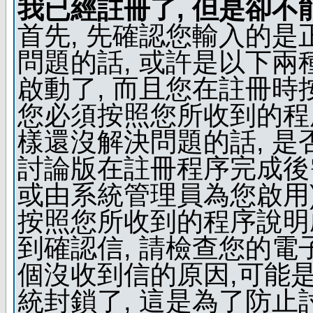
我已經註冊了, 但是卻不
首先, 先確認您輸入的是
問題的話, 或許是以下兩種
啟動了, 而且您在註冊時
您必須按照您所收到的程
樣還沒解決問題的話, 是
討論版在註冊程序完成後
或由系統管理員為您啟用)
按照您所收到的程序說明
到確認信, 請檢查您的電
個沒收到信的原因,可能
統封鎖了, 這是為了防止