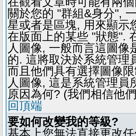
在觀看文章時可能有兩個
關於您的 "群組&身分",
星或者是區塊, 用來顯示
在版面上的某些 "狀態".
人圖像, 一般而言這圖
的. 這將取決於系統管理
而且他們具有選擇圖像限
人圖像, 這是系統管理員
原因為何? (我們相信他們
回頂端
要如何改變我的等級?
基本上您無法直接更改任