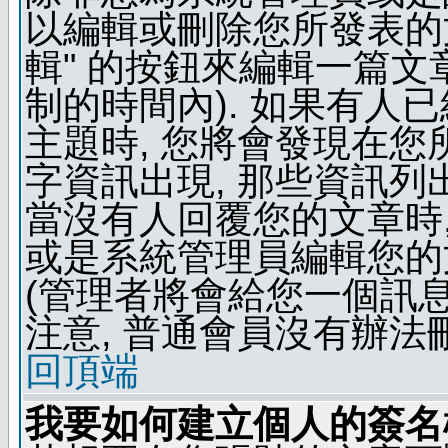
以編輯或刪除您所發表的文
輯" 的按鈕來編輯一篇文
制的時間內). 如果有人
主題時, 您將會發現在
字資訊出現, 那些資訊列
當沒有人回覆您的文章時,
或是系統管理員編輯您的
(管理者將會給您一個訊息
注意, 普通會員沒有辦法
回頂端
我要如何建立個人的簽名