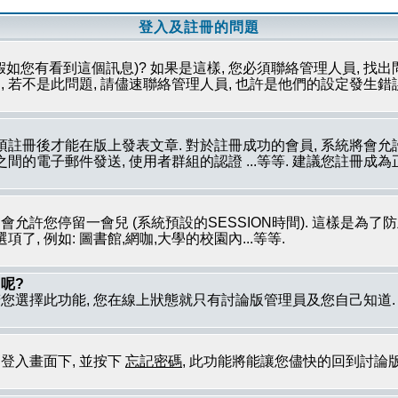
登入及註冊的問題
假如您有看到這個訊息)? 如果是這樣, 您必須聯絡管理人員, 找出
 若不是此問題, 請儘速聯絡管理人員, 也許是他們的設定發生錯
必須註冊後才能在版上發表文章. 對於註冊成功的會員, 系統將會
員之間的電子郵件發送, 使用者群組的認證 ...等等. 建議您註冊
只會允許您停留一會兒 (系統預設的SESSION時間). 這樣是為
, 例如: 圖書館,網咖,大學的校園內...等等.
呢?
若您選擇此功能, 您在線上狀態就只有討論版管理員及您自己知道
到登入畫面下, 並按下
忘記密碼
, 此功能將能讓您儘快的回到討論