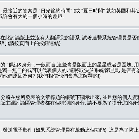
最接近的答案是 "日光節約時間" (或 "夏日時間" 就如英國和
 或許會有大約一個小時的差距.
在此討論版上並沒有人翻譯您的語系. 試著連繫系統管理員是否能
裡被找到 (請按頁面上的按鈕連結)
 "群組&身分", 一般而言,這些會是版面上的星星或者是區塊, 
像是獨一無二的或可以代表個人的. 這將取決於系統管理員, 是否
他們原因為何? (我們相信他們會為您解釋的!)
分將在您所發表的文章標題的帳號下顯示出來, 並且您的個人資
如: 版主跟討論區管理者都有個特別的身分. 請不要為了提升您的
 發送電子郵件 (如果系統管理員有啟動這個功能). 這是為了防