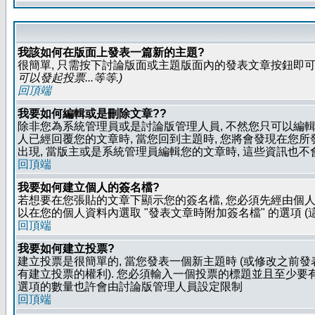
我該如何在版面上發表一篇新的主題?
很簡單, 只需按下討論版面或主題版面內的發表文章按鈕即可.
可以發起投票...等等
.)
回頂端
我要如何編輯或是刪除文章??
除非您為系統管理員或是討論版管理人員, 不然您只可以編輯或
人已經回覆您的文章時, 當您回到主題時, 您將會發現在您
出現, 當版主或是系統管理員編輯您的文章時, 這些資訊也不
回頂端
我要如何建立個人的簽名檔?
若想要在您張貼的文章下顯示您的簽名檔, 您必須先經由個人
以在您的個人資料內選取 "發表文章時附加簽名檔" 的選項 (
回頂端
我要如何建立投票?
建立投票是很簡單的, 當您發表一個新主題時 (或修改之前發表
有建立投票的權利). 您必須輸入一個投票的標題並且至少要有兩
選項的數量也許會由討論版管理人員設定限制
回頂端