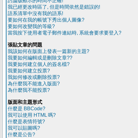
討論版顯示的時間不正確!
我已經更改時區了, 但是時間依然是錯誤的!
語系清單中沒有我的語系!
要如何在我的帳號下秀出個人圖像?
要如何改變我的等級?
當我按下使用者電子郵件連結時, 系統會要求要登入?
張貼文章的問題
我該如何在版面上發表一篇新的主題?
我要如何編輯或是刪除文章??
我要如何建立個人的簽名檔?
我要如何建立投票?
我如何修改或刪除投票?
為什麼我不能進入版面?
為什麼我不能投票?
版面和主題形式
什麼是 BBCode?
我可以使用 HTML 嗎?
什麼是表情符號?
我可以貼圖嗎?
什麼是公告?