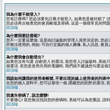
我為什麼不能登入?
您有註冊嗎? 您必須要先註冊才能登入. 如果您是被封鎖了 (
您必須再次檢查您的會員帳號及密碼. 這是一個很常見的問題,
回頂端
為什麼我要註冊呢?
您不一定要這麼做, 這是由討論版的管理人員所決定的, 您
所無法使用的, 例如: 可自行定義的個人圖像, 私人訊息, 會
回頂端
為什麼我會自動登出?
如果您沒有勾選
自動登入
的選項, 當您登入討論版時, 系統
個選項. 若您是使用共用的電腦時, 我們就不建議您勾選這個選項了
回頂端
我該如何讓我的使用者帳號, 不要出現於線上使用者的列表中
在您的個人資料中, 您可以發現一個
隱藏您的狀態
的選項, 
回頂端
我遺失密碼了, 該怎麼辦!
不要擔心! 當您無法找回您的密碼時, 系統可以為您重設. 請
回頂端