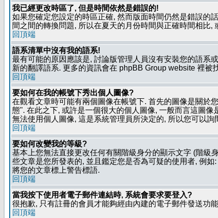
我已經更改時區了, 但是時間依然是錯誤的!
如果您確定您設定的時區正確, 然而版面時間仍然是錯誤的話, 
間之間的轉換問題, 所以在夏天的月份時間與正確時間相比,
回頂端
語系清單中沒有我的語系!
最有可能的原因應該是, 討論版管理人員沒有安裝您的語系或
新的翻譯語系. 更多的資訊會在 phpBB Group website 
回頂端
要如何在我的帳號下秀出個人圖像?
在觀看文章時可能有兩個圖像在帳號下. 首先的圖像是關於您的
態". 在此之下, 或許是一個很大的個人圖像, 一般而言這圖
無法使用個人圖像, 這是系統管理員所決定的, 所以您可以詢間
回頂端
要如何改變我的等級?
基本上您無法直接更改任何有關階級身分的顯示文字 (階級身
些文章是您所發表的, 並且鑑定您是否為可疑的使用者, 例
將您的文章標上警告標語.
回頂端
當我按下使用者電子郵件連結時, 系統會要求要登入?
很抱歉, 只有註冊的會員才能夠經由內建的電子郵件發送功能,
回頂端