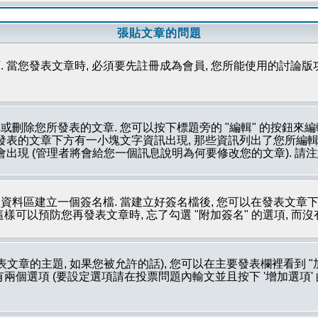
張貼文章的問題
 當您發表文章時, 必須要先註冊成為會員, 您所能使用的討論版
刪除您所發表的文章. 您可以按下標題旁的 "編輯" 的按鈕來編
所發表的文章下方有一小塊文字資訊出現, 那些資訊列出了您所編輯
會出現 (管理者將會給您一個訊息說明為何要修改您的文章). 請
資料區建立一個簽名檔. 當建立好簽名檔後, 您可以在發表文章下
這樣可以預防您再發表文章時, 忘了勾選 "附加簽名" 的選項, 而
文章的主題, 如果您被允許的話), 您可以在主要發表欄裡看到 "
個選項 (要設定選項請在投票問題內輸文並且按下 '增加選項' 的