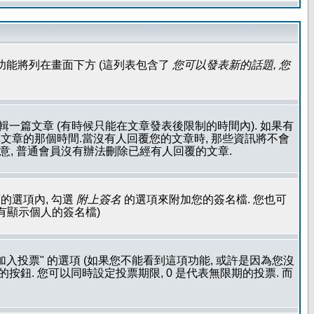
功能將列在畫面下方 (這列表包含了
您可以發表新的話題, 您
輯一篇文章 (有時候只能在文章發表後限制的時間內). 如果有
文章的那個時間.當沒有人回覆您的文章時, 那些資訊將不會
注意, 普通會員沒有辦法刪除已經有人回覆的文章.
的選項內, 勾選
附上簽名
的選項來附加您的簽名檔. 您也可
沒有顯示個人的簽名檔)
加入投票" 的選項 (如果您不能看到這項功能, 或許是因為您沒
按鈕. 您可以同時設定投票期限, 0 是代表無限期的投票. 而