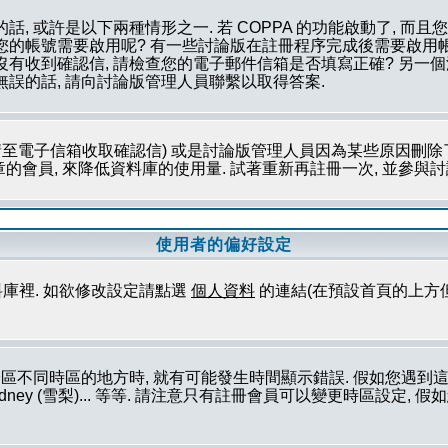
話, 或許是以下兩種情形之一. 若 COPPA 的功能啟動了, 而
否您的帳號需要啟用呢? 有一些討論版在註冊程序完成後需要啟用帳
您沒有收到確認信, 請檢查您的電子郵件信箱是否填寫正確? 另
無誤的話, 請向討論版管理人員聯繫以取得答案.
至電子信箱收取確認信) 或是討論版管理人員因為某些原因刪除了
會員, 來降低資料庫的使用量. 試著重新再註冊一次, 並參與討論
使用者的偏好設定
庫裡. 如欲修改設定請點選
個人資料
的連結(在預設首頁的上方
論區不同時區的地方時, 就有可能發生時間顯示錯誤. 假如您遇
ork (紐約), Sydney (雪梨)... 等等. 請注意只有註冊會員可以變