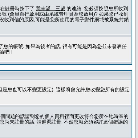
且您在註冊時按下了
我未滿十三歲
的連結, 您必須按照您所收到
號 (會員自行啟用或由系統管理員為您啟用)? 如果您已收到
一個沒收到信的原因,可能是您所使用的電子郵件網域被系統封鎖
您的帳號. 如果為後者的話, 很有可能是因為您並未發表任
吧!!
但是您也可以不變更設定). 這樣將會允許您改變您所有的設定
到這個問題的話請到您的個人資料裡面更改符合您所在地時區的
更時區設定, 假如您尚未註冊的話, 請趕緊註冊, 不然您就必須容許這個錯誤的