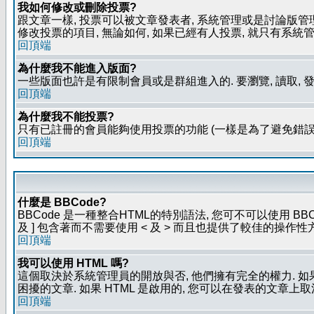
我如何修改或刪除投票?
跟文章一樣, 投票可以被文章發表者, 系統管理或是討論版管
修改投票的項目, 無論如何, 如果已經有人投票, 就只有
回頂端
為什麼我不能進入版面?
一些版面也許是有限制會員或是群組進入的. 要瀏覽, 讀取, 
回頂端
為什麼我不能投票?
只有已註冊的會員能夠使用投票的功能 (一樣是為了避免錯誤
回頂端
什麼是 BBCode?
BBCode 是一種整合HTML的特別語法, 您可不可以使用 BB
及 ] 包含著而不需要使用 < 及 > 而且也提供了較佳的操作
回頂端
我可以使用 HTML 嗎?
這個取決於系統管理員的開放與否, 他們擁有完全的權力. 如
困擾的文章. 如果 HTML 是啟用的, 您可以在發表的文章上
回頂端