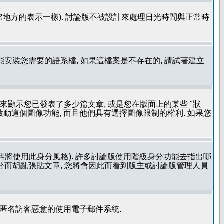
其它地方的表示一樣). 討論版不被設計來處理日光時間與正常時
安裝您需要的語系檔, 如果這檔案是不存在的, 請試著建立
用來顯示您已發表了多少篇文章, 或是您在版面上的某些 "狀
有啟動這個圖像功能, 而且他們具有選擇圖像限制的權利. 如果您
料將使用此身分風格). 許多討論版使用階級身分功能去指出哪
身分而胡亂張貼文章, 您將會因此而看到版主或討論版管理人員
止匿名訪客惡意的使用電子郵件系統.