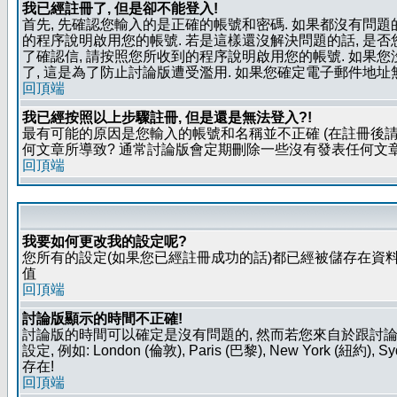
我已經註冊了, 但是卻不能登入!
首先, 先確認您輸入的是正確的帳號和密碼. 如果都沒有問題的
的程序說明啟用您的帳號. 若是這樣還沒解決問題的話, 是
了確認信, 請按照您所收到的程序說明啟用您的帳號. 如果
了, 這是為了防止討論版遭受濫用. 如果您確定電子郵件地址
回頂端
我已經按照以上步驟註冊, 但是還是無法登入?!
最有可能的原因是您輸入的帳號和名稱並不正確 (在註冊後請
何文章所導致? 通常討論版會定期刪除一些沒有發表任何文章的
回頂端
我要如何更改我的設定呢?
您所有的設定(如果您已經註冊成功的話)都已經被儲存在資料
值
回頂端
討論版顯示的時間不正確!
討論版的時間可以確定是沒有問題的, 然而若您來自於跟討
設定, 例如: London (倫敦), Paris (巴黎), New Y
存在!
回頂端