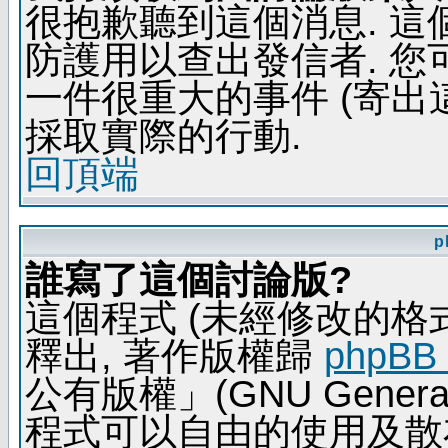
很抱歉聽到這個消息. 
防護用以查出發信者. 您
一件很重大的事件 (寄出
採取實際的行動.
回頂端
p
誰寫了這個討論版?
這個程式 (未經修改的格式) 
釋出, 著作版權歸
phpBB
公有版權」(GNU General 
程式可以自由的使用及散