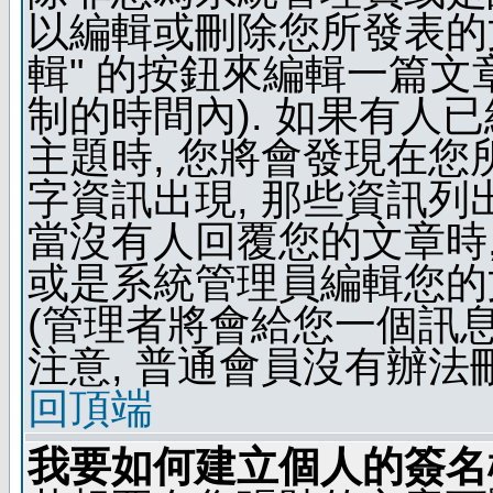
以編輯或刪除您所發表的文
輯" 的按鈕來編輯一篇文
制的時間內). 如果有人
主題時, 您將會發現在
字資訊出現, 那些資訊列
當沒有人回覆您的文章時,
或是系統管理員編輯您的
(管理者將會給您一個訊息
注意, 普通會員沒有辦法
回頂端
我要如何建立個人的簽名