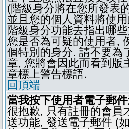
(階級身分將在您所發表
並且您的個人資料將使用此
階級身分功能去指出哪些
您是否為可疑的使用者, 
個特別的身分. 請不要
章, 您將會因此而看到
章標上警告標語.
回頂端
當我按下使用者電子郵件連
很抱歉, 只有註冊的會
送功能, 發送電子郵件 