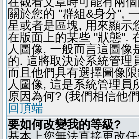
在觀看文章時可能有兩個
關於您的 "群組&身分",
星或者是區塊, 用來顯示
在版面上的某些 "狀態".
人圖像, 一般而言這圖
的. 這將取決於系統管理
而且他們具有選擇圖像限
人圖像, 這是系統管理員
原因為何? (我們相信他們
回頂端
要如何改變我的等級?
基本上您無法直接更改任