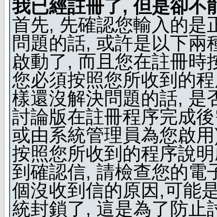
我已經註冊了, 但是卻不
首先, 先確認您輸入的是
問題的話, 或許是以下兩種
啟動了, 而且您在註冊時
您必須按照您所收到的程
樣還沒解決問題的話, 是
討論版在註冊程序完成後
或由系統管理員為您啟用)
按照您所收到的程序說明
到確認信, 請檢查您的電
個沒收到信的原因,可能
統封鎖了, 這是為了防止