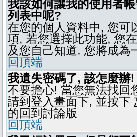
我該如何讓我的使用者帳
列表中呢?
在您的個人資料中, 您
項, 若您選擇此功能, 
及您自己知道. 您將成為
回頂端
我遺失密碼了, 該怎麼辦!
不要擔心! 當您無法找回
請到登入畫面下, 並按下
的回到討論版
回頂端