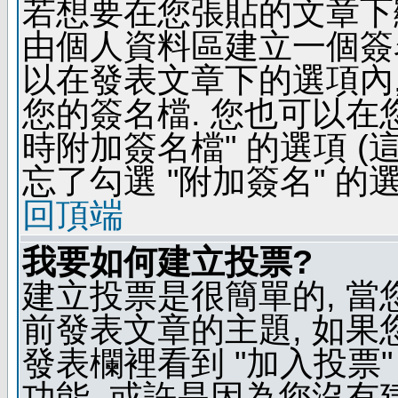
若想要在您張貼的文章下
由個人資料區建立一個簽名
以在發表文章下的選項內,
您的簽名檔. 您也可以在
時附加簽名檔" 的選項 
忘了勾選 "附加簽名" 的
回頂端
我要如何建立投票?
建立投票是很簡單的, 當
前發表文章的主題, 如果
發表欄裡看到 "加入投票"
功能, 或許是因為您沒有