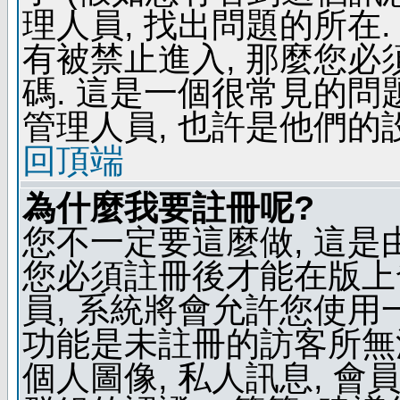
理人員, 找出問題的所在.
有被禁止進入, 那麼您
碼. 這是一個很常見的問題
管理人員, 也許是他們的
回頂端
為什麼我要註冊呢?
您不一定要這麼做, 這是
您必須註冊後才能在版上
員, 系統將會允許您使用
功能是未註冊的訪客所無法
個人圖像, 私人訊息, 會