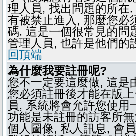
理人員, 找出問題的所在.
有被禁止進入, 那麼您
碼. 這是一個很常見的問題
管理人員, 也許是他們的
回頂端
為什麼我要註冊呢?
您不一定要這麼做, 這是
您必須註冊後才能在版上
員, 系統將會允許您使用
功能是未註冊的訪客所無法
個人圖像, 私人訊息, 會