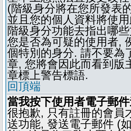
(階級身分將在您所發表
並且您的個人資料將使用此
階級身分功能去指出哪些
您是否為可疑的使用者, 
個特別的身分. 請不要
章, 您將會因此而看到
章標上警告標語.
回頂端
當我按下使用者電子郵件連
很抱歉, 只有註冊的會
送功能, 發送電子郵件 