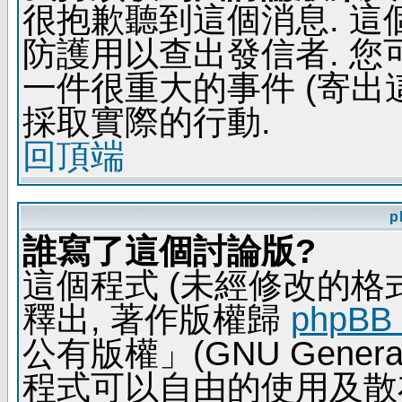
很抱歉聽到這個消息. 
防護用以查出發信者. 您
一件很重大的事件 (寄出
採取實際的行動.
回頂端
p
誰寫了這個討論版?
這個程式 (未經修改的格式) 
釋出, 著作版權歸
phpBB
公有版權」(GNU General 
程式可以自由的使用及散