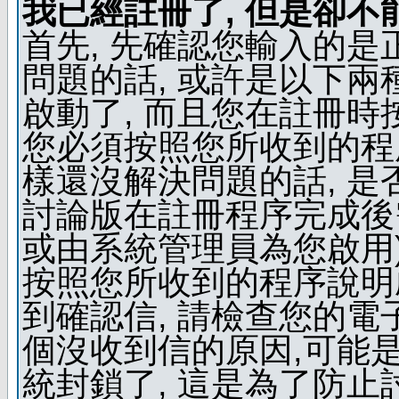
我已經註冊了, 但是卻不
首先, 先確認您輸入的是
問題的話, 或許是以下兩種
啟動了, 而且您在註冊時
您必須按照您所收到的程
樣還沒解決問題的話, 是
討論版在註冊程序完成後
或由系統管理員為您啟用)
按照您所收到的程序說明
到確認信, 請檢查您的電
個沒收到信的原因,可能
統封鎖了, 這是為了防止