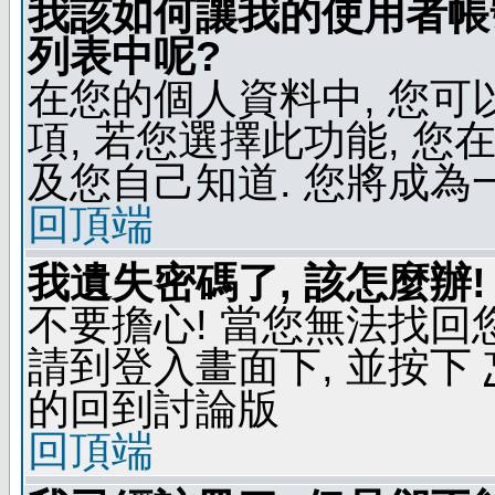
我該如何讓我的使用者帳
列表中呢?
在您的個人資料中, 您
項, 若您選擇此功能, 
及您自己知道. 您將成為
回頂端
我遺失密碼了, 該怎麼辦!
不要擔心! 當您無法找回
請到登入畫面下, 並按下
的回到討論版
回頂端