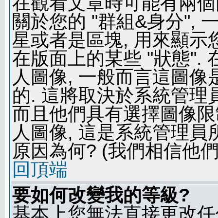
在觀看文章時可能有兩個
關於您的 "群組&身分",
星或者是區塊, 用來顯示
在版面上的某些 "狀態".
人圖像, 一般而言這圖
的. 這將取決於系統管理
而且他們具有選擇圖像限
人圖像, 這是系統管理員
原因為何? (我們相信他們
回頂端
要如何改變我的等級?
基本上您無法直接更改任