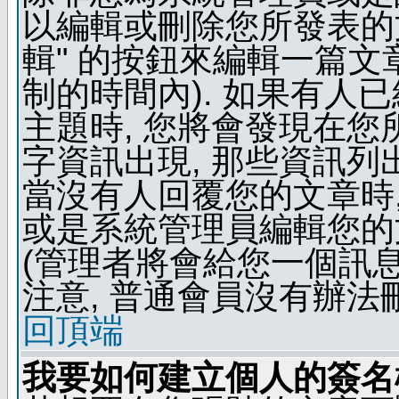
以編輯或刪除您所發表的文
輯" 的按鈕來編輯一篇文
制的時間內). 如果有人
主題時, 您將會發現在
字資訊出現, 那些資訊列
當沒有人回覆您的文章時,
或是系統管理員編輯您的
(管理者將會給您一個訊息
注意, 普通會員沒有辦法
回頂端
我要如何建立個人的簽名