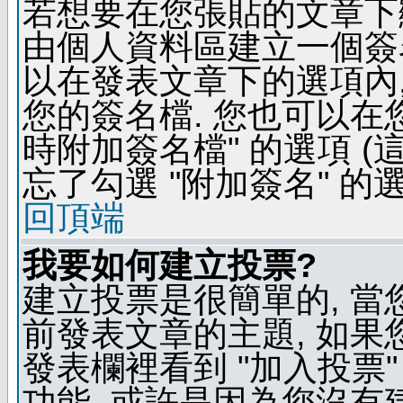
若想要在您張貼的文章下
由個人資料區建立一個簽名
以在發表文章下的選項內,
您的簽名檔. 您也可以在
時附加簽名檔" 的選項 
忘了勾選 "附加簽名" 的
回頂端
我要如何建立投票?
建立投票是很簡單的, 當
前發表文章的主題, 如果
發表欄裡看到 "加入投票"
功能, 或許是因為您沒有