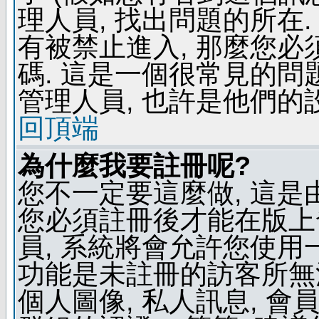
理人員, 找出問題的所在.
有被禁止進入, 那麼您
碼. 這是一個很常見的問題
管理人員, 也許是他們的
回頂端
為什麼我要註冊呢?
您不一定要這麼做, 這是
您必須註冊後才能在版上
員, 系統將會允許您使用
功能是未註冊的訪客所無法
個人圖像, 私人訊息, 會