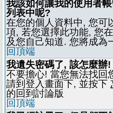
我該如何讓我的使用者帳
列表中呢?
在您的個人資料中, 您
項, 若您選擇此功能, 
及您自己知道. 您將成為
回頂端
我遺失密碼了, 該怎麼辦!
不要擔心! 當您無法找回
請到登入畫面下, 並按下
的回到討論版
回頂端