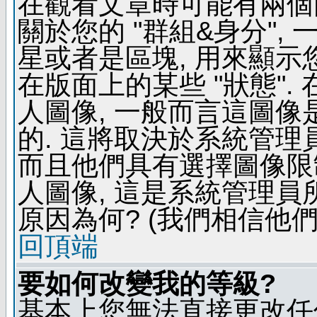
在觀看文章時可能有兩個
關於您的 "群組&身分",
星或者是區塊, 用來顯示
在版面上的某些 "狀態".
人圖像, 一般而言這圖
的. 這將取決於系統管理
而且他們具有選擇圖像限
人圖像, 這是系統管理員
原因為何? (我們相信他們
回頂端
要如何改變我的等級?
基本上您無法直接更改任