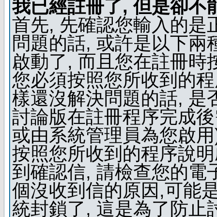
我已經註冊了, 但是卻不
首先, 先確認您輸入的是
問題的話, 或許是以下兩種
啟動了, 而且您在註冊時
您必須按照您所收到的程
樣還沒解決問題的話, 是
討論版在註冊程序完成後
或由系統管理員為您啟用)
按照您所收到的程序說明
到確認信, 請檢查您的電
個沒收到信的原因,可能
統封鎖了, 這是為了防止