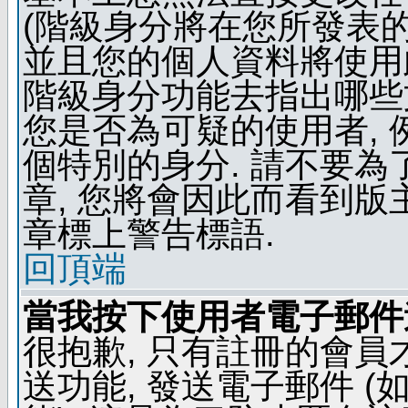
(階級身分將在您所發表
並且您的個人資料將使用此
階級身分功能去指出哪些
您是否為可疑的使用者, 
個特別的身分. 請不要
章, 您將會因此而看到
章標上警告標語.
回頂端
當我按下使用者電子郵件連
很抱歉, 只有註冊的會
送功能, 發送電子郵件 