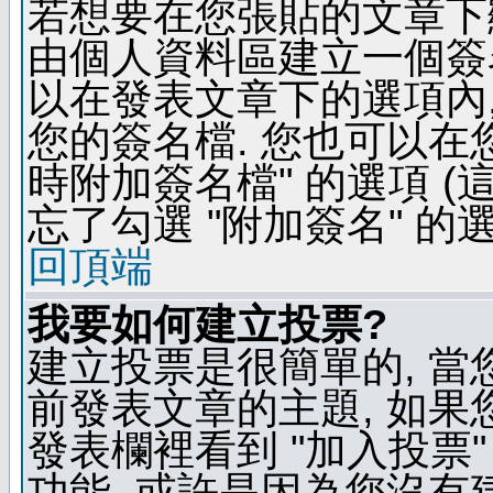
若想要在您張貼的文章下
由個人資料區建立一個簽名
以在發表文章下的選項內,
您的簽名檔. 您也可以在
時附加簽名檔" 的選項 
忘了勾選 "附加簽名" 的
回頂端
我要如何建立投票?
建立投票是很簡單的, 當
前發表文章的主題, 如果
發表欄裡看到 "加入投票"
功能, 或許是因為您沒有