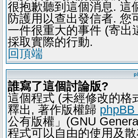
很抱歉聽到這個消息. 
防護用以查出發信者. 您
一件很重大的事件 (寄出
採取實際的行動.
回頂端
p
誰寫了這個討論版?
這個程式 (未經修改的格式) 
釋出, 著作版權歸
phpBB
公有版權」(GNU General 
程式可以自由的使用及散