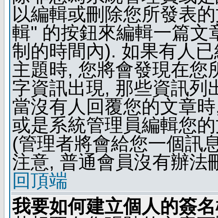
以編輯或刪除您所發表的文
輯" 的按鈕來編輯一篇文
制的時間內). 如果有人
主題時, 您將會發現在
字資訊出現, 那些資訊列
當沒有人回覆您的文章時,
或是系統管理員編輯您的
(管理者將會給您一個訊息
注意, 普通會員沒有辦法
回頂端
我要如何建立個人的簽名