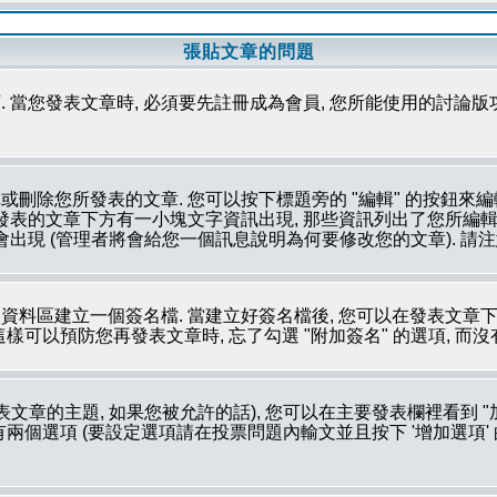
張貼文章的問題
 當您發表文章時, 必須要先註冊成為會員, 您所能使用的討論版
刪除您所發表的文章. 您可以按下標題旁的 "編輯" 的按鈕來編
所發表的文章下方有一小塊文字資訊出現, 那些資訊列出了您所編輯
會出現 (管理者將會給您一個訊息說明為何要修改您的文章). 請
資料區建立一個簽名檔. 當建立好簽名檔後, 您可以在發表文章下
這樣可以預防您再發表文章時, 忘了勾選 "附加簽名" 的選項, 而
文章的主題, 如果您被允許的話), 您可以在主要發表欄裡看到 "
個選項 (要設定選項請在投票問題內輸文並且按下 '增加選項' 的