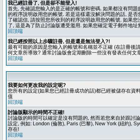
我已經註冊了, 但是卻不能登入!
首先, 先確認您輸入的是正確的帳號和密碼. 如果都沒有問題的
的程序說明啟用您的帳號. 若是這樣還沒解決問題的話, 是
了確認信, 請按照您所收到的程序說明啟用您的帳號. 如果
了, 這是為了防止討論版遭受濫用. 如果您確定電子郵件地址
回頂端
我已經按照以上步驟註冊, 但是還是無法登入?!
最有可能的原因是您輸入的帳號和名稱並不正確 (在註冊後請
何文章所導致? 通常討論版會定期刪除一些沒有發表任何文章的
回頂端
我要如何更改我的設定呢?
您所有的設定(如果您已經註冊成功的話)都已經被儲存在資料
值
回頂端
討論版顯示的時間不正確!
討論版的時間可以確定是沒有問題的, 然而若您來自於跟討
設定, 例如: London (倫敦), Paris (巴黎), New Y
存在!
回頂端