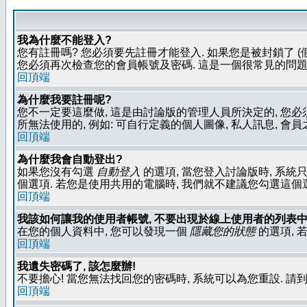
我為什麼不能登入?
您有註冊嗎? 您必須要先註冊才能登入. 如果您是被封鎖了 (
您必須再次檢查您的會員帳號及密碼. 這是一個很常見的問題,
回頂端
為什麼我要註冊呢?
您不一定要這麼做, 這是由討論版的管理人員所決定的, 您
所無法使用的, 例如: 可自行定義的個人圖像, 私人訊息, 會
回頂端
為什麼我會自動登出?
如果您沒有勾選
自動登入
的選項, 當您登入討論版時, 系統
個選項. 若您是使用共用的電腦時, 我們就不建議您勾選這個選項了
回頂端
我該如何讓我的使用者帳號, 不要出現於線上使用者的列表中
在您的個人資料中, 您可以發現一個
隱藏您的狀態
的選項, 
回頂端
我遺失密碼了, 該怎麼辦!
不要擔心! 當您無法找回您的密碼時, 系統可以為您重設. 請
回頂端