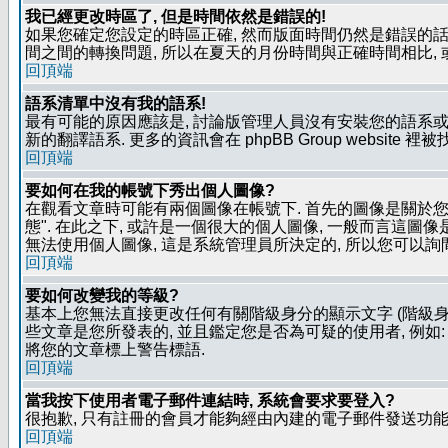
我已經更改時區了, 但是時間依然是錯誤的!
如果您確定您設定的時區正確, 然而版面時間仍然是錯誤的話, 
間之間的轉換問題, 所以在夏天的月份時間與正確時間相比,
回頂端
語系清單中沒有我的語系!
最有可能的原因應該是, 討論版管理人員沒有安裝您的語系或
新的翻譯語系. 更多的資訊會在 phpBB Group website 
回頂端
要如何在我的帳號下秀出個人圖像?
在觀看文章時可能有兩個圖像在帳號下. 首先的圖像是關於您的
態". 在此之下, 或許是一個很大的個人圖像, 一般而言這圖
無法使用個人圖像, 這是系統管理員所決定的, 所以您可以詢間
回頂端
要如何改變我的等級?
基本上您無法直接更改任何有關階級身分的顯示文字 (階級身
些文章是您所發表的, 並且鑑定您是否為可疑的使用者, 例
將您的文章標上警告標語.
回頂端
當我按下使用者電子郵件連結時, 系統會要求要登入?
很抱歉, 只有註冊的會員才能夠經由內建的電子郵件發送功能,
回頂端