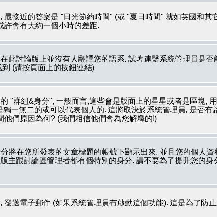
最接近的答案是 "日光節約時間" (或 "夏日時間" 就如英國和
 或許會有大約一個小時的差距.
在此討論版上並沒有人翻譯您的語系. 試著連繫系統管理員是否能
裡被找到 (請按頁面上的按鈕連結)
 "群組&身分", 一般而言,這些會是版面上的星星或者是區塊, 
像是獨一無二的或可以代表個人的. 這將取決於系統管理員, 是否
他們原因為何? (我們相信他們會為您解釋的!)
分將在您所發表的文章標題的帳號下顯示出來, 並且您的個人資
如: 版主跟討論區管理者都有個特別的身分. 請不要為了提升您的
 發送電子郵件 (如果系統管理員有啟動這個功能). 這是為了防