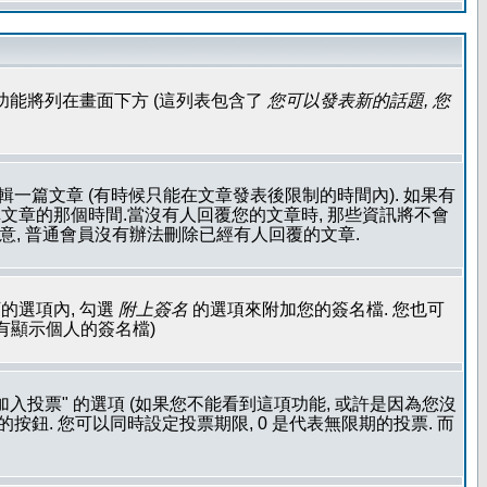
功能將列在畫面下方 (這列表包含了
您可以發表新的話題, 您
輯一篇文章 (有時候只能在文章發表後限制的時間內). 如果有
文章的那個時間.當沒有人回覆您的文章時, 那些資訊將不會
注意, 普通會員沒有辦法刪除已經有人回覆的文章.
的選項內, 勾選
附上簽名
的選項來附加您的簽名檔. 您也可
沒有顯示個人的簽名檔)
加入投票" 的選項 (如果您不能看到這項功能, 或許是因為您沒
按鈕. 您可以同時設定投票期限, 0 是代表無限期的投票. 而