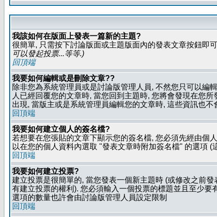
我該如何在版面上發表一篇新的主題?
很簡單, 只需按下討論版面或主題版面內的發表文章按鈕即可.
可以發起投票...等等
.)
回頂端
我要如何編輯或是刪除文章??
除非您為系統管理員或是討論版管理人員, 不然您只可以編輯或
人已經回覆您的文章時, 當您回到主題時, 您將會發現在您
出現, 當版主或是系統管理員編輯您的文章時, 這些資訊也不
回頂端
我要如何建立個人的簽名檔?
若想要在您張貼的文章下顯示您的簽名檔, 您必須先經由個人
以在您的個人資料內選取 "發表文章時附加簽名檔" 的選項 (
回頂端
我要如何建立投票?
建立投票是很簡單的, 當您發表一個新主題時 (或修改之前發表
有建立投票的權利). 您必須輸入一個投票的標題並且至少要有兩
選項的數量也許會由討論版管理人員設定限制
回頂端