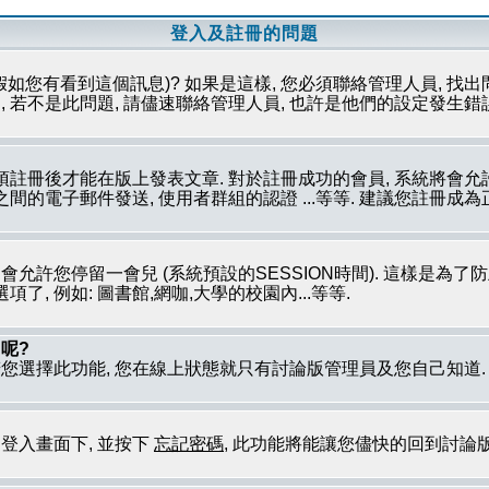
登入及註冊的問題
假如您有看到這個訊息)? 如果是這樣, 您必須聯絡管理人員, 找出
 若不是此問題, 請儘速聯絡管理人員, 也許是他們的設定發生錯
必須註冊後才能在版上發表文章. 對於註冊成功的會員, 系統將會
員之間的電子郵件發送, 使用者群組的認證 ...等等. 建議您註冊
只會允許您停留一會兒 (系統預設的SESSION時間). 這樣是為
, 例如: 圖書館,網咖,大學的校園內...等等.
呢?
若您選擇此功能, 您在線上狀態就只有討論版管理員及您自己知道
到登入畫面下, 並按下
忘記密碼
, 此功能將能讓您儘快的回到討論