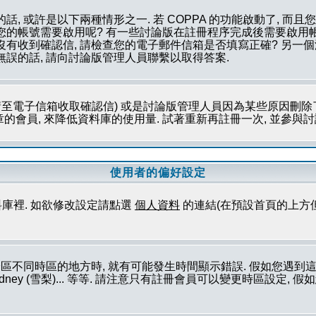
話, 或許是以下兩種情形之一. 若 COPPA 的功能啟動了, 而
否您的帳號需要啟用呢? 有一些討論版在註冊程序完成後需要啟用帳
您沒有收到確認信, 請檢查您的電子郵件信箱是否填寫正確? 另
無誤的話, 請向討論版管理人員聯繫以取得答案.
至電子信箱收取確認信) 或是討論版管理人員因為某些原因刪除了
會員, 來降低資料庫的使用量. 試著重新再註冊一次, 並參與討論
使用者的偏好設定
庫裡. 如欲修改設定請點選
個人資料
的連結(在預設首頁的上方
論區不同時區的地方時, 就有可能發生時間顯示錯誤. 假如您遇
ork (紐約), Sydney (雪梨)... 等等. 請注意只有註冊會員可以變