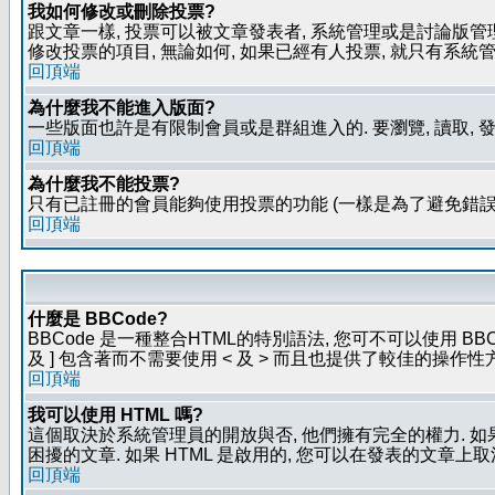
我如何修改或刪除投票?
跟文章一樣, 投票可以被文章發表者, 系統管理或是討論版管
修改投票的項目, 無論如何, 如果已經有人投票, 就只有
回頂端
為什麼我不能進入版面?
一些版面也許是有限制會員或是群組進入的. 要瀏覽, 讀取, 
回頂端
為什麼我不能投票?
只有已註冊的會員能夠使用投票的功能 (一樣是為了避免錯誤
回頂端
什麼是 BBCode?
BBCode 是一種整合HTML的特別語法, 您可不可以使用 BB
及 ] 包含著而不需要使用 < 及 > 而且也提供了較佳的操作
回頂端
我可以使用 HTML 嗎?
這個取決於系統管理員的開放與否, 他們擁有完全的權力. 如
困擾的文章. 如果 HTML 是啟用的, 您可以在發表的文章上
回頂端