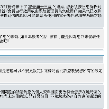
且您在註冊時按下了
我未滿十三歲
的連結, 您必須按照您所收到
號 (會員自行啟用或由系統管理員為您啟用)? 如果您已收到
一個沒收到信的原因,可能是您所使用的電子郵件網域被系統封鎖
您的帳號. 如果為後者的話, 很有可能是因為您並未發表任
吧!!
但是您也可以不變更設定). 這樣將會允許您改變您所有的設定
到這個問題的話請到您的個人資料裡面更改符合您所在地時區的
更時區設定, 假如您尚未註冊的話, 請趕緊註冊, 不然您就必須容許這個錯誤的