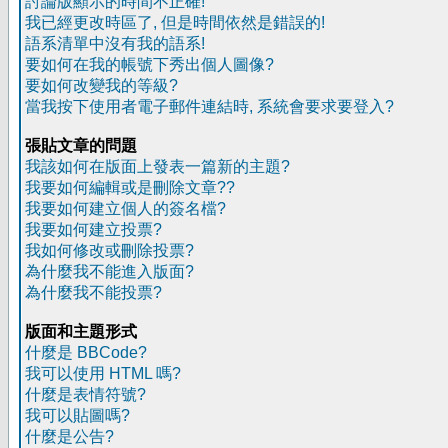
討論版顯示的時間不正確!
我已經更改時區了, 但是時間依然是錯誤的!
語系清單中沒有我的語系!
要如何在我的帳號下秀出個人圖像?
要如何改變我的等級?
當我按下使用者電子郵件連結時, 系統會要求要登入?
張貼文章的問題
我該如何在版面上發表一篇新的主題?
我要如何編輯或是刪除文章??
我要如何建立個人的簽名檔?
我要如何建立投票?
我如何修改或刪除投票?
為什麼我不能進入版面?
為什麼我不能投票?
版面和主題形式
什麼是 BBCode?
我可以使用 HTML 嗎?
什麼是表情符號?
我可以貼圖嗎?
什麼是公告?