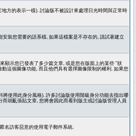
其它地方的表示一樣). 討論版不被設計來處理日光時間與正常時
安裝您需要的語系檔, 如果這檔案是不存在的, 請試著建立
用來顯示您已發表了多少篇文章, 或是您在版面上的某些 "狀
有啟動這個圖像功能, 而且他們具有選擇圖像限制的權利. 如果您
料將使用此身分風格). 許多討論版使用階級身分功能去指出哪
身分而胡亂張貼文章, 您將會因此而看到版主或討論版管理人員
止匿名訪客惡意的使用電子郵件系統.