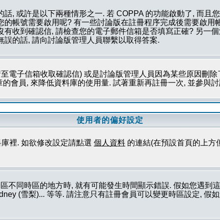
話, 或許是以下兩種情形之一. 若 COPPA 的功能啟動了, 而
否您的帳號需要啟用呢? 有一些討論版在註冊程序完成後需要啟用帳
您沒有收到確認信, 請檢查您的電子郵件信箱是否填寫正確? 另
無誤的話, 請向討論版管理人員聯繫以取得答案.
至電子信箱收取確認信) 或是討論版管理人員因為某些原因刪除了
會員, 來降低資料庫的使用量. 試著重新再註冊一次, 並參與討論
使用者的偏好設定
庫裡. 如欲修改設定請點選
個人資料
的連結(在預設首頁的上方
論區不同時區的地方時, 就有可能發生時間顯示錯誤. 假如您遇
ork (紐約), Sydney (雪梨)... 等等. 請注意只有註冊會員可以變