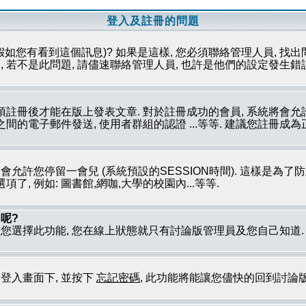
登入及註冊的問題
假如您有看到這個訊息)? 如果是這樣, 您必須聯絡管理人員, 找出
 若不是此問題, 請儘速聯絡管理人員, 也許是他們的設定發生錯
必須註冊後才能在版上發表文章. 對於註冊成功的會員, 系統將會
員之間的電子郵件發送, 使用者群組的認證 ...等等. 建議您註冊
只會允許您停留一會兒 (系統預設的SESSION時間). 這樣是為
, 例如: 圖書館,網咖,大學的校園內...等等.
呢?
若您選擇此功能, 您在線上狀態就只有討論版管理員及您自己知道
到登入畫面下, 並按下
忘記密碼
, 此功能將能讓您儘快的回到討論