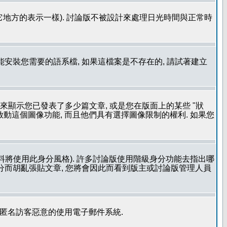
其它地方的表示一樣). 討論版不被設計來處理日光時間與正常時
安裝您需要的語系檔, 如果這檔案是不存在的, 請試著建立
用來顯示您已發表了多少篇文章, 或是您在版面上的某些 "狀
有啟動這個圖像功能, 而且他們具有選擇圖像限制的權利. 如果您
料將使用此身分風格). 許多討論版使用階級身分功能去指出哪
身分而胡亂張貼文章, 您將會因此而看到版主或討論版管理人員
止匿名訪客惡意的使用電子郵件系統.