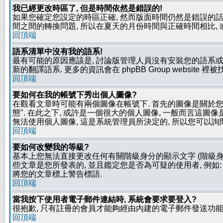
我已經更改時區了, 但是時間依然是錯誤的!
如果您確定您設定的時區正確, 然而版面時間仍然是錯誤的話, 
間之間的轉換問題, 所以在夏天的月份時間與正確時間相比,
回頂端
語系清單中沒有我的語系!
最有可能的原因應該是, 討論版管理人員沒有安裝您的語系或
新的翻譯語系. 更多的資訊會在 phpBB Group website 
回頂端
要如何在我的帳號下秀出個人圖像?
在觀看文章時可能有兩個圖像在帳號下. 首先的圖像是關於您的
態". 在此之下, 或許是一個很大的個人圖像, 一般而言這圖
無法使用個人圖像, 這是系統管理員所決定的, 所以您可以詢間
回頂端
要如何改變我的等級?
基本上您無法直接更改任何有關階級身分的顯示文字 (階級身
些文章是您所發表的, 並且鑑定您是否為可疑的使用者, 例
將您的文章標上警告標語.
回頂端
當我按下使用者電子郵件連結時, 系統會要求要登入?
很抱歉, 只有註冊的會員才能夠經由內建的電子郵件發送功能,
回頂端