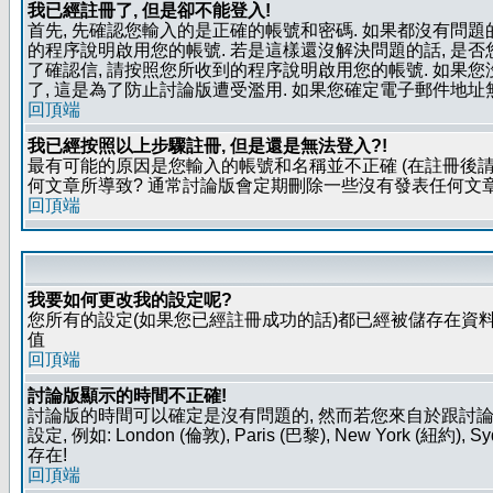
我已經註冊了, 但是卻不能登入!
首先, 先確認您輸入的是正確的帳號和密碼. 如果都沒有問題的
的程序說明啟用您的帳號. 若是這樣還沒解決問題的話, 是
了確認信, 請按照您所收到的程序說明啟用您的帳號. 如果
了, 這是為了防止討論版遭受濫用. 如果您確定電子郵件地址
回頂端
我已經按照以上步驟註冊, 但是還是無法登入?!
最有可能的原因是您輸入的帳號和名稱並不正確 (在註冊後請
何文章所導致? 通常討論版會定期刪除一些沒有發表任何文章的
回頂端
我要如何更改我的設定呢?
您所有的設定(如果您已經註冊成功的話)都已經被儲存在資料
值
回頂端
討論版顯示的時間不正確!
討論版的時間可以確定是沒有問題的, 然而若您來自於跟討
設定, 例如: London (倫敦), Paris (巴黎), New Y
存在!
回頂端