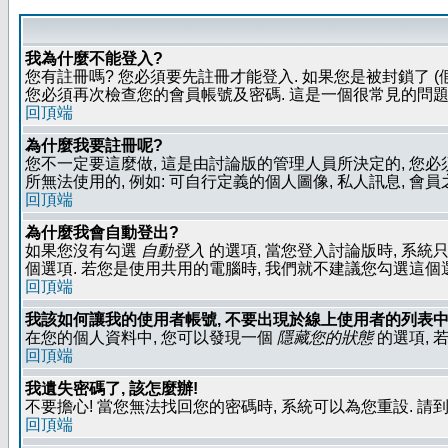
我為什麼不能登入?
您有註冊嗎? 您必須要先註冊才能登入. 如果您是被封鎖了 (
您必須再次檢查您的會員帳號及密碼. 這是一個很常見的問題,
回頂端
為什麼我要註冊呢?
您不一定要這麼做, 這是由討論版的管理人員所決定的, 您
所無法使用的, 例如: 可自行定義的個人圖像, 私人訊息, 會
回頂端
為什麼我會自動登出?
如果您沒有勾選
自動登入
的選項, 當您登入討論版時, 系統
個選項. 若您是使用共用的電腦時, 我們就不建議您勾選這個選項了
回頂端
我該如何讓我的使用者帳號, 不要出現於線上使用者的列表中
在您的個人資料中, 您可以發現一個
隱藏您的狀態
的選項, 
回頂端
我遺失密碼了, 該怎麼辦!
不要擔心! 當您無法找回您的密碼時, 系統可以為您重設. 請
回頂端