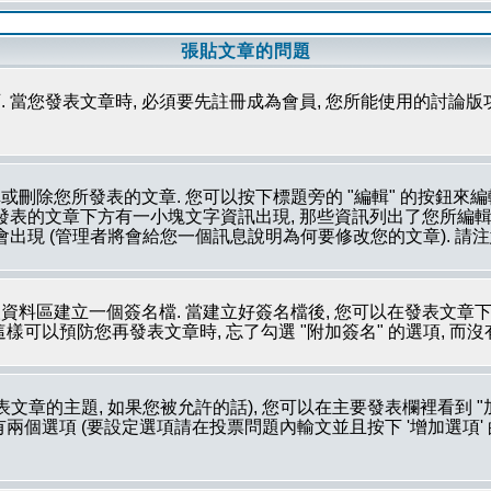
張貼文章的問題
 當您發表文章時, 必須要先註冊成為會員, 您所能使用的討論版
刪除您所發表的文章. 您可以按下標題旁的 "編輯" 的按鈕來編
所發表的文章下方有一小塊文字資訊出現, 那些資訊列出了您所編輯
會出現 (管理者將會給您一個訊息說明為何要修改您的文章). 請
資料區建立一個簽名檔. 當建立好簽名檔後, 您可以在發表文章下
這樣可以預防您再發表文章時, 忘了勾選 "附加簽名" 的選項, 而
文章的主題, 如果您被允許的話), 您可以在主要發表欄裡看到 "
個選項 (要設定選項請在投票問題內輸文並且按下 '增加選項' 的