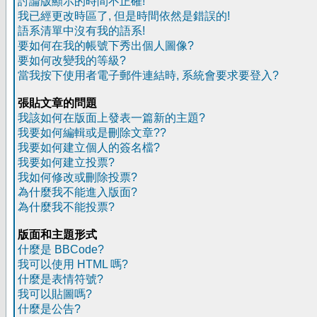
討論版顯示的時間不正確!
我已經更改時區了, 但是時間依然是錯誤的!
語系清單中沒有我的語系!
要如何在我的帳號下秀出個人圖像?
要如何改變我的等級?
當我按下使用者電子郵件連結時, 系統會要求要登入?
張貼文章的問題
我該如何在版面上發表一篇新的主題?
我要如何編輯或是刪除文章??
我要如何建立個人的簽名檔?
我要如何建立投票?
我如何修改或刪除投票?
為什麼我不能進入版面?
為什麼我不能投票?
版面和主題形式
什麼是 BBCode?
我可以使用 HTML 嗎?
什麼是表情符號?
我可以貼圖嗎?
什麼是公告?