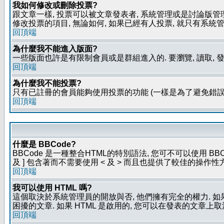
我如何修改或刪除投票?
跟文章一樣, 投票可以被文章發表者, 系統管理或是討論版管
修改投票的項目, 無論如何, 如果已經有人投票, 就只有
回頂端
為什麼我不能進入版面?
一些版面也許是有限制會員或是群組進入的. 要瀏覽, 讀取, 
回頂端
為什麼我不能投票?
只有已註冊的會員能夠使用投票的功能 (一樣是為了避免錯誤
回頂端
什麼是 BBCode?
BBCode 是一種整合HTML的特別語法, 您可不可以使用 BB
及 ] 包含著而不需要使用 < 及 > 而且也提供了較佳的操作
回頂端
我可以使用 HTML 嗎?
這個取決於系統管理員的開放與否, 他們擁有完全的權力. 如
困擾的文章. 如果 HTML 是啟用的, 您可以在發表的文章上
回頂端