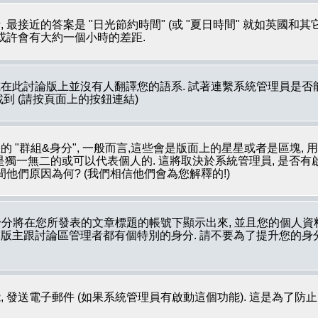
最接近的答案是 "日光節約時間" (或 "夏日時間" 就如英國和
 或許會有大約一個小時的差距.
在此討論版上並沒有人翻譯您的語系. 試著連繫系統管理員是否能
裡被找到 (請按頁面上的按鈕連結)
 "群組&身分", 一般而言,這些會是版面上的星星或者是區塊, 
像是獨一無二的或可以代表個人的. 這將取決於系統管理員, 是否
他們原因為何? (我們相信他們會為您解釋的!)
分將在您所發表的文章標題的帳號下顯示出來, 並且您的個人資
如: 版主跟討論區管理者都有個特別的身分. 請不要為了提升您的
 發送電子郵件 (如果系統管理員有啟動這個功能). 這是為了防