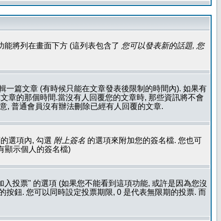
功能將列在畫面下方 (這列表包含了
您可以發表新的話題, 您
輯一篇文章 (有時候只能在文章發表後限制的時間內). 如果有
文章的那個時間.當沒有人回覆您的文章時, 那些資訊將不會
注意, 普通會員沒有辦法刪除已經有人回覆的文章.
的選項內, 勾選
附上簽名
的選項來附加您的簽名檔. 您也可
沒有顯示個人的簽名檔)
加入投票" 的選項 (如果您不能看到這項功能, 或許是因為您沒
按鈕. 您可以同時設定投票期限, 0 是代表無限期的投票. 而