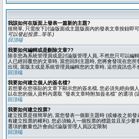
我該如何在版面上發表一篇新的主題?
很簡單, 只需按下討論版面或主題版面內的發表文章按鈕即可.
可以發起投票...等等
.)
回頂端
我要如何編輯或是刪除文章??
除非您為系統管理員或是討論版管理人員, 不然您只可以編輯或
人已經回覆您的文章時, 當您回到主題時, 您將會發現在您
出現, 當版主或是系統管理員編輯您的文章時, 這些資訊也不
回頂端
我要如何建立個人的簽名檔?
若想要在您張貼的文章下顯示您的簽名檔, 您必須先經由個人
以在您的個人資料內選取 "發表文章時附加簽名檔" 的選項 (
回頂端
我要如何建立投票?
建立投票是很簡單的, 當您發表一個新主題時 (或修改之前發表
有建立投票的權利). 您必須輸入一個投票的標題並且至少要有兩
選項的數量也許會由討論版管理人員設定限制
回頂端