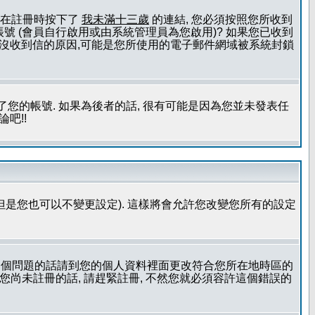
且您在註冊時按下了
我未滿十三歲
的連結, 您必須按照您所收到
號 (會員自行啟用或由系統管理員為您啟用)? 如果您已收到
一個沒收到信的原因,可能是您所使用的電子郵件網域被系統封鎖
您的帳號. 如果為後者的話, 很有可能是因為您並未發表任
吧!!
但是您也可以不變更設定). 這樣將會允許您改變您所有的設定
到這個問題的話請到您的個人資料裡面更改符合您所在地時區的
更時區設定, 假如您尚未註冊的話, 請趕緊註冊, 不然您就必須容許這個錯誤的