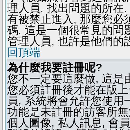
理人員, 找出問題的所在.
有被禁止進入, 那麼您
碼. 這是一個很常見的問題
管理人員, 也許是他們的
回頂端
為什麼我要註冊呢?
您不一定要這麼做, 這是
您必須註冊後才能在版上
員, 系統將會允許您使用
功能是未註冊的訪客所無法
個人圖像, 私人訊息, 會