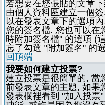
若想要在您張貼的文章下
由個人資料區建立一個簽名
以在發表文章下的選項內,
您的簽名檔. 您也可以在
時附加簽名檔" 的選項 
忘了勾選 "附加簽名" 的
回頂端
我要如何建立投票?
建立投票是很簡單的, 當
前發表文章的主題, 如果
發表欄裡看到 "加入投票"
功能, 或許是因為您沒有