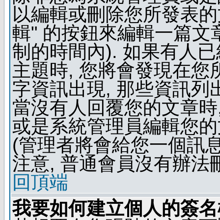
以編輯或刪除您所發表的文
輯" 的按鈕來編輯一篇文
制的時間內). 如果有人
主題時, 您將會發現在
字資訊出現, 那些資訊列
當沒有人回覆您的文章時,
或是系統管理員編輯您的
(管理者將會給您一個訊息
注意, 普通會員沒有辦法
回頂端
我要如何建立個人的簽名