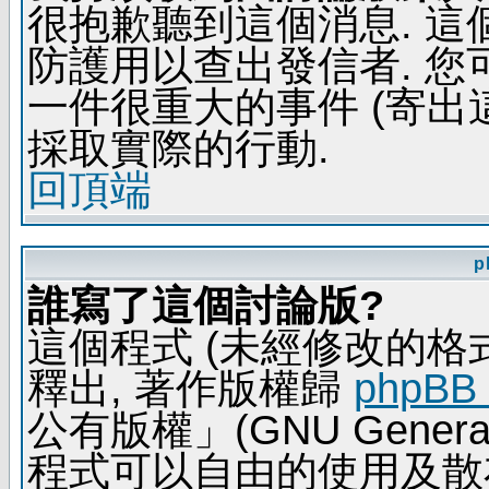
很抱歉聽到這個消息. 
防護用以查出發信者. 您
一件很重大的事件 (寄出
採取實際的行動.
回頂端
p
誰寫了這個討論版?
這個程式 (未經修改的格式) 
釋出, 著作版權歸
phpBB
公有版權」(GNU General 
程式可以自由的使用及散