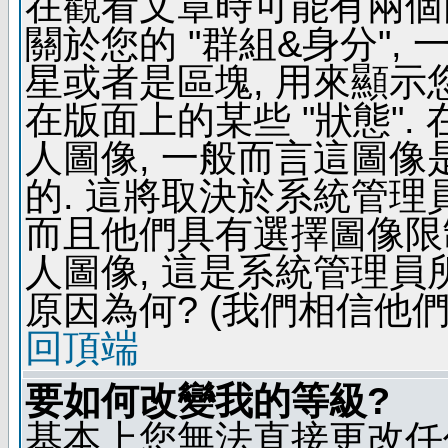
在觀看文章時可能有兩個
關於您的 "群組&身分",
星或者是區塊, 用來顯示
在版面上的某些 "狀態".
人圖像, 一般而言這圖
的. 這將取決於系統管理
而且他們具有選擇圖像限
人圖像, 這是系統管理員
原因為何? (我們相信他們
回頂端
要如何改變我的等級?
基本上您無法直接更改任