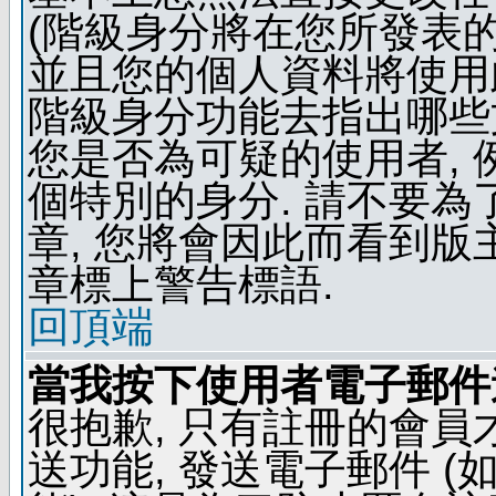
(階級身分將在您所發表
並且您的個人資料將使用此
階級身分功能去指出哪些
您是否為可疑的使用者, 
個特別的身分. 請不要
章, 您將會因此而看到
章標上警告標語.
回頂端
當我按下使用者電子郵件連
很抱歉, 只有註冊的會
送功能, 發送電子郵件 