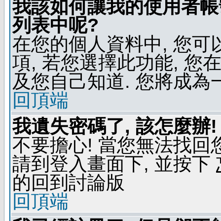
我該如何讓我的使用者帳
列表中呢?
在您的個人資料中, 您
項, 若您選擇此功能, 
及您自己知道. 您將成為
回頂端
我遺失密碼了, 該怎麼辦!
不要擔心! 當您無法找回
請到登入畫面下, 並按下
的回到討論版
回頂端