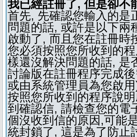
我已經註冊了, 但是卻不
首先, 先確認您輸入的是
問題的話, 或許是以下兩種
啟動了, 而且您在註冊時
您必須按照您所收到的程
樣還沒解決問題的話, 是
討論版在註冊程序完成後
或由系統管理員為您啟用)
按照您所收到的程序說明
到確認信, 請檢查您的電
個沒收到信的原因,可能
統封鎖了, 這是為了防止