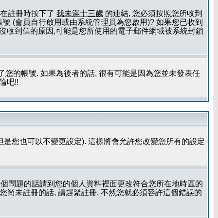
且您在註冊時按下了
我未滿十三歲
的連結, 您必須按照您所收到
號 (會員自行啟用或由系統管理員為您啟用)? 如果您已收到
一個沒收到信的原因,可能是您所使用的電子郵件網域被系統封鎖
您的帳號. 如果為後者的話, 很有可能是因為您並未發表任
吧!!
但是您也可以不變更設定). 這樣將會允許您改變您所有的設定
到這個問題的話請到您的個人資料裡面更改符合您所在地時區的
更時區設定, 假如您尚未註冊的話, 請趕緊註冊, 不然您就必須容許這個錯誤的