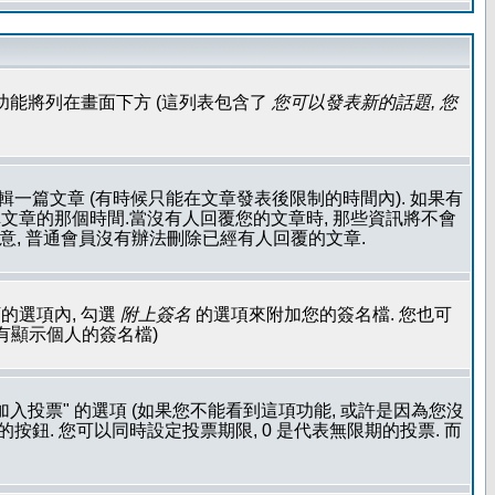
功能將列在畫面下方 (這列表包含了
您可以發表新的話題, 您
輯一篇文章 (有時候只能在文章發表後限制的時間內). 如果有
文章的那個時間.當沒有人回覆您的文章時, 那些資訊將不會
注意, 普通會員沒有辦法刪除已經有人回覆的文章.
的選項內, 勾選
附上簽名
的選項來附加您的簽名檔. 您也可
沒有顯示個人的簽名檔)
加入投票" 的選項 (如果您不能看到這項功能, 或許是因為您沒
按鈕. 您可以同時設定投票期限, 0 是代表無限期的投票. 而