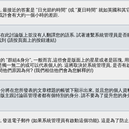
最接近的答案是 "日光節約時間" (或 "夏日時間" 就如英國和
 或許會有大約一個小時的差距.
在此討論版上並沒有人翻譯您的語系. 試著連繫系統管理員是否能
裡被找到 (請按頁面上的按鈕連結)
 "群組&身分", 一般而言,這些會是版面上的星星或者是區塊, 
像是獨一無二的或可以代表個人的. 這將取決於系統管理員, 是否
他們原因為何? (我們相信他們會為您解釋的!)
分將在您所發表的文章標題的帳號下顯示出來, 並且您的個人資
如: 版主跟討論區管理者都有個特別的身分. 請不要為了提升您的
 發送電子郵件 (如果系統管理員有啟動這個功能). 這是為了防