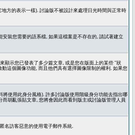
其它地方的表示一樣). 討論版不被設計來處理日光時間與正常時
安裝您需要的語系檔, 如果這檔案是不存在的, 請試著建立
用來顯示您已發表了多少篇文章, 或是您在版面上的某些 "狀
有啟動這個圖像功能, 而且他們具有選擇圖像限制的權利. 如果您
料將使用此身分風格). 許多討論版使用階級身分功能去指出哪
身分而胡亂張貼文章, 您將會因此而看到版主或討論版管理人員
止匿名訪客惡意的使用電子郵件系統.