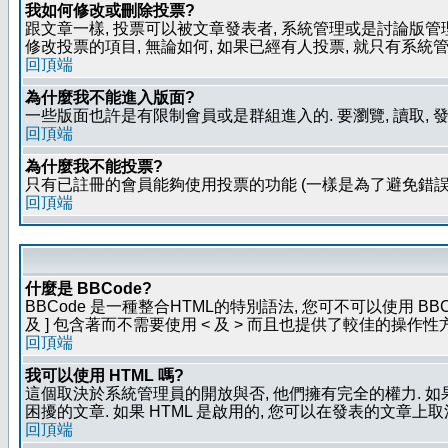
我如何修改或刪除投票?
跟文章一樣, 投票可以被文章發表者, 系統管理或是討論版管
修改投票的項目, 無論如何, 如果已經有人投票, 就只有
回頂端
為什麼我不能進入版面?
一些版面也許是有限制會員或是群組進入的. 要瀏覽, 讀取, 
回頂端
為什麼我不能投票?
只有已註冊的會員能夠使用投票的功能 (一樣是為了避免錯誤
回頂端
什麼是 BBCode?
BBCode 是一種整合HTML的特別語法, 您可不可以使用 BB
及 ] 包含著而不需要使用 < 及 > 而且也提供了較佳的操作
回頂端
我可以使用 HTML 嗎?
這個取決於系統管理員的開放與否, 他們擁有完全的權力. 如
困擾的文章. 如果 HTML 是啟用的, 您可以在發表的文章上
回頂端