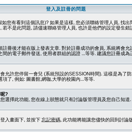
登入及註冊的問題
假如您有看到這個訊息)? 如果是這樣, 您必須聯絡管理人員, 找出
 若不是此問題, 請儘速聯絡管理人員, 也許是他們的設定發生錯
必須註冊後才能在版上發表文章. 對於註冊成功的會員, 系統將會
員之間的電子郵件發送, 使用者群組的認證 ...等等. 建議您註冊
只會允許您停留一會兒 (系統預設的SESSION時間). 這樣是為
, 例如: 圖書館,網咖,大學的校園內...等等.
呢?
若您選擇此功能, 您在線上狀態就只有討論版管理員及您自己知道
到登入畫面下, 並按下
忘記密碼
, 此功能將能讓您儘快的回到討論