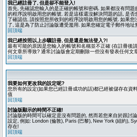
我已經註冊了, 但是卻不能登入!
首先, 先確認您輸入的是正確的帳號和密碼. 如果都沒有問題的
的程序說明啟用您的帳號. 若是這樣還沒解決問題的話, 是
了確認信, 請按照您所收到的程序說明啟用您的帳號. 如果
了, 這是為了防止討論版遭受濫用. 如果您確定電子郵件地址
回頂端
我已經按照以上步驟註冊, 但是還是無法登入?!
最有可能的原因是您輸入的帳號和名稱並不正確 (在註冊後請
何文章所導致? 通常討論版會定期刪除一些沒有發表任何文章的
回頂端
我要如何更改我的設定呢?
您所有的設定(如果您已經註冊成功的話)都已經被儲存在資料
值
回頂端
討論版顯示的時間不正確!
討論版的時間可以確定是沒有問題的, 然而若您來自於跟討
設定, 例如: London (倫敦), Paris (巴黎), New Y
存在!
回頂端