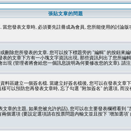
張貼文章的問題
 當您發表文章時, 必須要先註冊成為會員, 您所能使用的討論版
刪除您所發表的文章. 您可以按下標題旁的 "編輯" 的按鈕來編
所發表的文章下方有一小塊文字資訊出現, 那些資訊列出了您所編輯
會出現 (管理者將會給您一個訊息說明為何要修改您的文章). 請
資料區建立一個簽名檔. 當建立好簽名檔後, 您可以在發表文章下
這樣可以預防您再發表文章時, 忘了勾選 "附加簽名" 的選項, 而
文章的主題, 如果您被允許的話), 您可以在主要發表欄裡看到 "
個選項 (要設定選項請在投票問題內輸文並且按下 '增加選項' 的