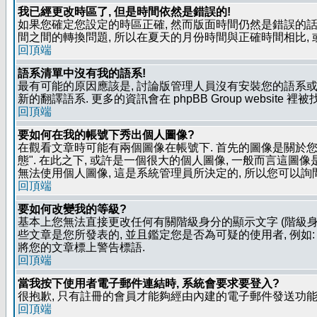
我已經更改時區了, 但是時間依然是錯誤的!
如果您確定您設定的時區正確, 然而版面時間仍然是錯誤的話, 
間之間的轉換問題, 所以在夏天的月份時間與正確時間相比,
回頂端
語系清單中沒有我的語系!
最有可能的原因應該是, 討論版管理人員沒有安裝您的語系或
新的翻譯語系. 更多的資訊會在 phpBB Group website 
回頂端
要如何在我的帳號下秀出個人圖像?
在觀看文章時可能有兩個圖像在帳號下. 首先的圖像是關於您的
態". 在此之下, 或許是一個很大的個人圖像, 一般而言這圖
無法使用個人圖像, 這是系統管理員所決定的, 所以您可以詢間
回頂端
要如何改變我的等級?
基本上您無法直接更改任何有關階級身分的顯示文字 (階級身
些文章是您所發表的, 並且鑑定您是否為可疑的使用者, 例
將您的文章標上警告標語.
回頂端
當我按下使用者電子郵件連結時, 系統會要求要登入?
很抱歉, 只有註冊的會員才能夠經由內建的電子郵件發送功能,
回頂端