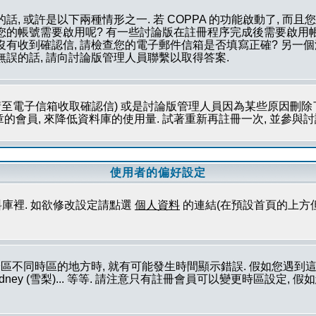
話, 或許是以下兩種情形之一. 若 COPPA 的功能啟動了, 而
否您的帳號需要啟用呢? 有一些討論版在註冊程序完成後需要啟用帳
您沒有收到確認信, 請檢查您的電子郵件信箱是否填寫正確? 另
無誤的話, 請向討論版管理人員聯繫以取得答案.
至電子信箱收取確認信) 或是討論版管理人員因為某些原因刪除了
會員, 來降低資料庫的使用量. 試著重新再註冊一次, 並參與討論
使用者的偏好設定
庫裡. 如欲修改設定請點選
個人資料
的連結(在預設首頁的上方
論區不同時區的地方時, 就有可能發生時間顯示錯誤. 假如您遇
ork (紐約), Sydney (雪梨)... 等等. 請注意只有註冊會員可以變