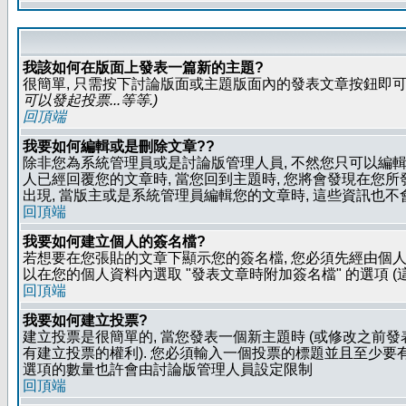
我該如何在版面上發表一篇新的主題?
很簡單, 只需按下討論版面或主題版面內的發表文章按鈕即可.
可以發起投票...等等
.)
回頂端
我要如何編輯或是刪除文章??
除非您為系統管理員或是討論版管理人員, 不然您只可以編輯或
人已經回覆您的文章時, 當您回到主題時, 您將會發現在您
出現, 當版主或是系統管理員編輯您的文章時, 這些資訊也不
回頂端
我要如何建立個人的簽名檔?
若想要在您張貼的文章下顯示您的簽名檔, 您必須先經由個人
以在您的個人資料內選取 "發表文章時附加簽名檔" 的選項 (
回頂端
我要如何建立投票?
建立投票是很簡單的, 當您發表一個新主題時 (或修改之前發表
有建立投票的權利). 您必須輸入一個投票的標題並且至少要有兩
選項的數量也許會由討論版管理人員設定限制
回頂端