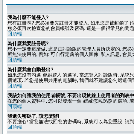
我為什麼不能登入?
您有註冊嗎? 您必須要先註冊才能登入. 如果您是被封鎖了 (
您必須再次檢查您的會員帳號及密碼. 這是一個很常見的問題,
回頂端
為什麼我要註冊呢?
您不一定要這麼做, 這是由討論版的管理人員所決定的, 您
所無法使用的, 例如: 可自行定義的個人圖像, 私人訊息, 會
回頂端
為什麼我會自動登出?
如果您沒有勾選
自動登入
的選項, 當您登入討論版時, 系統
個選項. 若您是使用共用的電腦時, 我們就不建議您勾選這個選項了
回頂端
我該如何讓我的使用者帳號, 不要出現於線上使用者的列表中
在您的個人資料中, 您可以發現一個
隱藏您的狀態
的選項, 
回頂端
我遺失密碼了, 該怎麼辦!
不要擔心! 當您無法找回您的密碼時, 系統可以為您重設. 請
回頂端