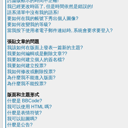
討論版顯示的時間不正確!
我已經更改時區了, 但是時間依然是錯誤的!
語系清單中沒有我的語系!
要如何在我的帳號下秀出個人圖像?
要如何改變我的等級?
當我按下使用者電子郵件連結時, 系統會要求要登入?
張貼文章的問題
我該如何在版面上發表一篇新的主題?
我要如何編輯或是刪除文章??
我要如何建立個人的簽名檔?
我要如何建立投票?
我如何修改或刪除投票?
為什麼我不能進入版面?
為什麼我不能投票?
版面和主題形式
什麼是 BBCode?
我可以使用 HTML 嗎?
什麼是表情符號?
我可以貼圖嗎?
什麼是公告?