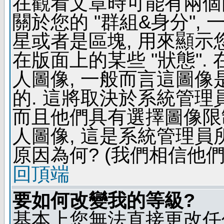
在觀看文章時可能有兩個
關於您的 "群組&身分",
星或者是區塊, 用來顯示
在版面上的某些 "狀態".
人圖像, 一般而言這圖
的. 這將取決於系統管理
而且他們具有選擇圖像限
人圖像, 這是系統管理員
原因為何? (我們相信他們
回頂端
要如何改變我的等級?
基本上您無法直接更改任