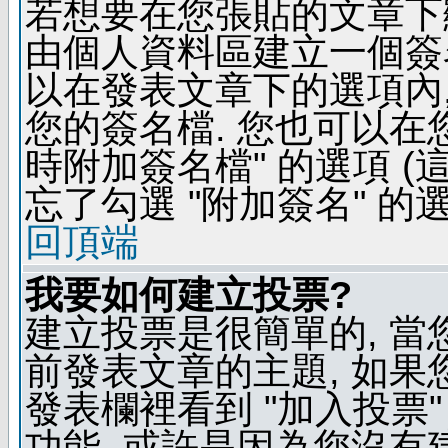
若想要在您張貼的文章下
由個人資料區建立一個簽名
以在發表文章下的選項內,
您的簽名檔. 您也可以在
時附加簽名檔" 的選項 
忘了勾選 "附加簽名" 的
回頂端
我要如何建立投票?
建立投票是很簡單的, 當
前發表文章的主題, 如果
發表欄裡看到 "加入投票"
功能, 或許是因為您沒有