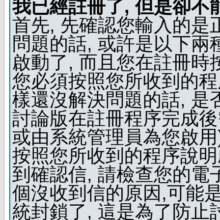
我已經註冊了, 但是卻不
首先, 先確認您輸入的是
問題的話, 或許是以下兩種
啟動了, 而且您在註冊時
您必須按照您所收到的程
樣還沒解決問題的話, 是
討論版在註冊程序完成後
或由系統管理員為您啟用)
按照您所收到的程序說明
到確認信, 請檢查您的電
個沒收到信的原因,可能
統封鎖了, 這是為了防止