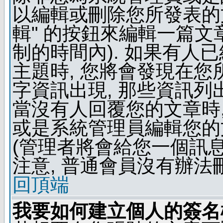
以編輯或刪除您所發表的文
輯" 的按鈕來編輯一篇文
制的時間內). 如果有人
主題時, 您將會發現在
字資訊出現, 那些資訊列
當沒有人回覆您的文章時,
或是系統管理員編輯您的
(管理者將會給您一個訊息
注意, 普通會員沒有辦法
回頂端
我要如何建立個人的簽名