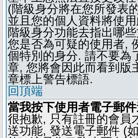
(階級身分將在您所發表
並且您的個人資料將使用此
階級身分功能去指出哪些
您是否為可疑的使用者, 
個特別的身分. 請不要
章, 您將會因此而看到
章標上警告標語.
回頂端
當我按下使用者電子郵件連
很抱歉, 只有註冊的會
送功能, 發送電子郵件 