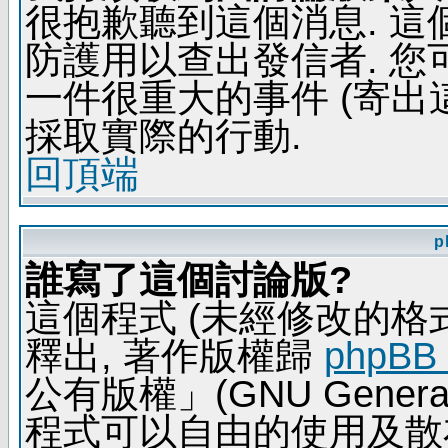
很抱歉聽到這個消息. 
防護用以查出發信者. 您
一件很重大的事件 (寄出
採取實際的行動.
回頂端
p
誰寫了這個討論版?
這個程式 (未經修改的格式) 
釋出, 著作版權歸
phpBB
公有版權」(GNU General 
程式可以自由的使用及散