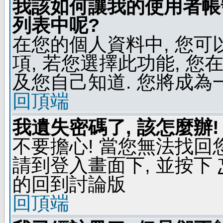
我該如何讓我的使用者帳
列表中呢?
在您的個人資料中, 您
項, 若您選擇此功能, 
及您自己知道. 您將成為
回頂端
我遺失密碼了, 該怎麼辦!
不要擔心! 當您無法找回
請到登入畫面下, 並按下
的回到討論版
回頂端