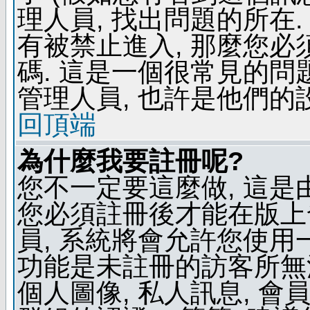
理人員, 找出問題的所在.
有被禁止進入, 那麼您
碼. 這是一個很常見的問題
管理人員, 也許是他們的
回頂端
為什麼我要註冊呢?
您不一定要這麼做, 這是
您必須註冊後才能在版上
員, 系統將會允許您使用
功能是未註冊的訪客所無法
個人圖像, 私人訊息, 會