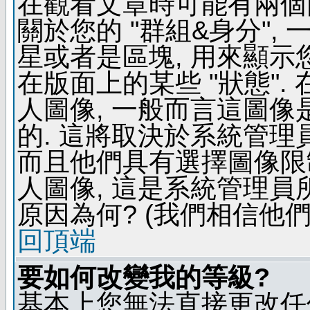
在觀看文章時可能有兩個
關於您的 "群組&身分",
星或者是區塊, 用來顯示
在版面上的某些 "狀態".
人圖像, 一般而言這圖
的. 這將取決於系統管理
而且他們具有選擇圖像限
人圖像, 這是系統管理員
原因為何? (我們相信他們
回頂端
要如何改變我的等級?
基本上您無法直接更改任