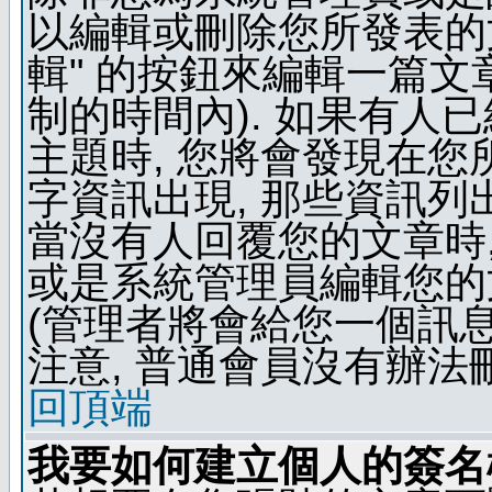
以編輯或刪除您所發表的文
輯" 的按鈕來編輯一篇文
制的時間內). 如果有人
主題時, 您將會發現在
字資訊出現, 那些資訊列
當沒有人回覆您的文章時,
或是系統管理員編輯您的
(管理者將會給您一個訊息
注意, 普通會員沒有辦法
回頂端
我要如何建立個人的簽名