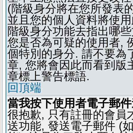
(階級身分將在您所發表
並且您的個人資料將使用此
階級身分功能去指出哪些
您是否為可疑的使用者, 
個特別的身分. 請不要
章, 您將會因此而看到
章標上警告標語.
回頂端
當我按下使用者電子郵件連
很抱歉, 只有註冊的會
送功能, 發送電子郵件 