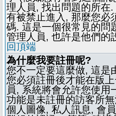
理人員, 找出問題的所在.
有被禁止進入, 那麼您
碼. 這是一個很常見的問題
管理人員, 也許是他們的
回頂端
為什麼我要註冊呢?
您不一定要這麼做, 這是
您必須註冊後才能在版上
員, 系統將會允許您使用
功能是未註冊的訪客所無法
個人圖像, 私人訊息, 會