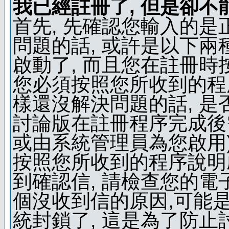
我已經註冊了, 但是卻不
首先, 先確認您輸入的是
問題的話, 或許是以下兩種
啟動了, 而且您在註冊時
您必須按照您所收到的程
樣還沒解決問題的話, 是
討論版在註冊程序完成後
或由系統管理員為您啟用)
按照您所收到的程序說明
到確認信, 請檢查您的電
個沒收到信的原因,可能
統封鎖了, 這是為了防止