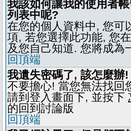
我該如何讓我的使用者帳
列表中呢?
在您的個人資料中, 您
項, 若您選擇此功能, 
及您自己知道. 您將成為
回頂端
我遺失密碼了, 該怎麼辦!
不要擔心! 當您無法找回
請到登入畫面下, 並按下
的回到討論版
回頂端