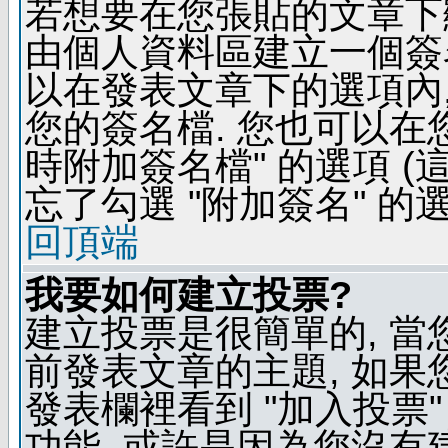
若想要在您張貼的文章下
由個人資料區建立一個簽名
以在發表文章下的選項內,
您的簽名檔. 您也可以在
時附加簽名檔" 的選項 
忘了勾選 "附加簽名" 的
回頂端
我要如何建立投票?
建立投票是很簡單的, 當
前發表文章的主題, 如果
發表欄裡看到 "加入投票"
功能, 或許是因為您沒有